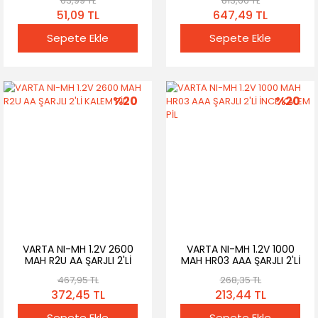
63,99 TL
813,66 TL
51,09 TL
647,49 TL
Sepete Ekle
Sepete Ekle
%20
%20
VARTA NI-MH 1.2V 2600
VARTA NI-MH 1.2V 1000
MAH R2U AA ŞARJLI 2'Lİ
MAH HR03 AAA ŞARJLI 2'Lİ
KALEM PİL
İNCE KALEM PİL
467,95 TL
268,35 TL
372,45 TL
213,44 TL
Sepete Ekle
Sepete Ekle