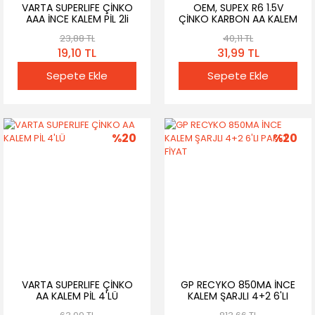
VARTA SUPERLIFE ÇİNKO
OEM, SUPEX R6 1.5V
AAA İNCE KALEM PİL 2li
ÇİNKO KARBON AA KALEM
PİL 4'LÜ
23,88 TL
40,11 TL
19,10 TL
31,99 TL
Sepete Ekle
Sepete Ekle
%20
%20
VARTA SUPERLIFE ÇİNKO
GP RECYKO 850MA İNCE
AA KALEM PİL 4'LÜ
KALEM ŞARJLI 4+2 6'LI
PAKET FİYAT