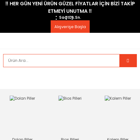
​‼️​ HER GÜN YENİ ÜRÜN GÜZEL FİYATLAR İÇİN BİZİ TAKİP
ETMEYİ UNUTMA ​‼️​
Saat
Dk.
Sn.
Alışverişe Başla
Dolan Piller
Bios Pilleri
Kalem Piller