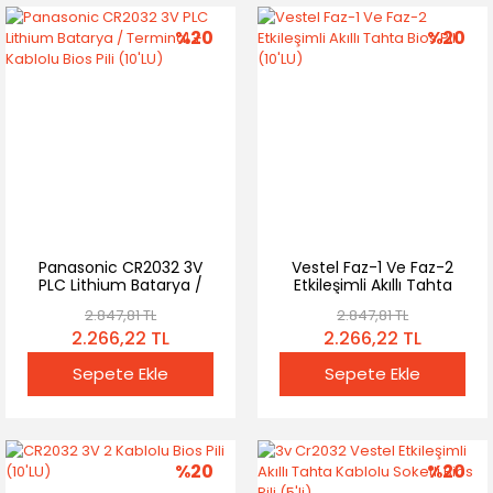
%20
%20
Panasonic CR2032 3V
Vestel Faz-1 Ve Faz-2
PLC Lithium Batarya /
Etkileşimli Akıllı Tahta
Terminal + Kablolu Bios
Bios Pili (10'LU)
2.847,81 TL
2.847,81 TL
Pili (10'LU)
2.266,22 TL
2.266,22 TL
Sepete Ekle
Sepete Ekle
%20
%20