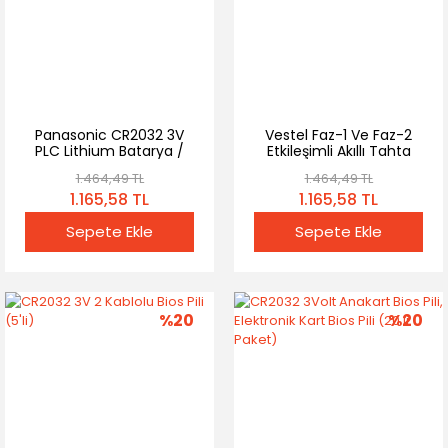
Panasonic CR2032 3V
Vestel Faz-1 Ve Faz-2
PLC Lithium Batarya /
Etkileşimli Akıllı Tahta
Terminal + Kablolu Bios
Bios Pili (5'li)
1.464,49 TL
1.464,49 TL
Pili (5'li)
1.165,58 TL
1.165,58 TL
Sepete Ekle
Sepete Ekle
%20
%20