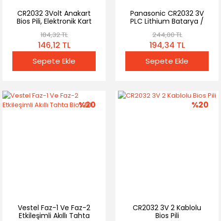
CR2032 3Volt Anakart
Panasonic CR2032 3V
Bios Pili, Elektronik Kart
PLC Lithium Batarya /
Bios Pili (5 li Paket)
Terminal + Kablolu Bios
184,32 TL
244,00 TL
Pili
146,12 TL
194,34 TL
Sepete Ekle
Sepete Ekle
%20
%20
Vestel Faz-1 Ve Faz-2
CR2032 3V 2 Kablolu
Etkileşimli Akıllı Tahta
Bios Pili