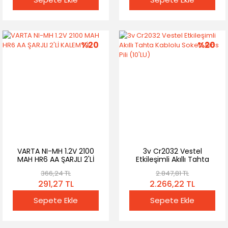
%20
%20
VARTA NI-MH 1.2V 2100
3v Cr2032 Vestel
MAH HR6 AA ŞARJLI 2'Lİ
Etkileşimli Akıllı Tahta
KALEM PİL
Kablolu Soketli Bios Pili
366,24 TL
2.847,81 TL
(10'LU)
291,27 TL
2.266,22 TL
Sepete Ekle
Sepete Ekle