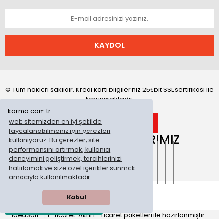
KAYDOL
© Tüm hakları saklıdır. Kredi kartı bilgileriniz 256bit SSL sertifikası ile
korunmaktadır.
karma.com.tr
web sitemizden en iyi şekilde
faydalanabilmeniz için çerezleri
ONLİNE MAĞAZALARIMIZ
kullanıyoruz. Bu çerezler; site
performansını artırmak, kullanıcı
deneyimini geliştirmek, tercihlerinizi
hatırlamak ve size özel içerikler sunmak
amacıyla kullanılmaktadır.
Kabul
WhatsApp Sipariş
®
IdeaSoft
|
E-ticaret
Akıllı E-Ticaret paketleri ile hazırlanmıştır.