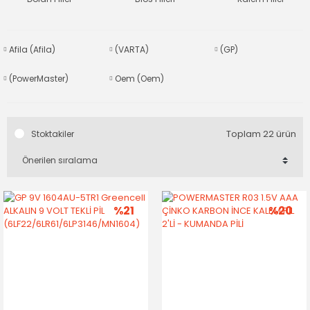
Afila (Afila)
(VARTA)
(GP)
(PowerMaster)
Oem (Oem)
Toplam 22 ürün
Stoktakiler
%21
%20