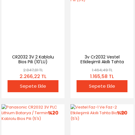
CR2032 3V 2 Kablolu
3v Cr2032 Vestel
Bios Pili (10'LU)
Etkileşimli Akıllı Tahta
Kablolu Soketli Bios Pili
2.847,81 TL
1.464,49 TL
(5'li)
2.266,22 TL
1.165,58 TL
Sepete Ekle
Sepete Ekle
%20
%20