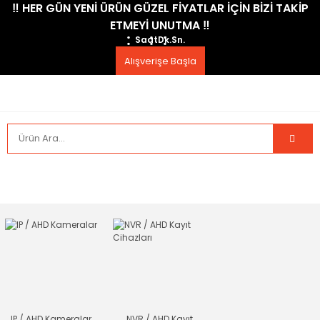
​‼️​ HER GÜN YENİ ÜRÜN GÜZEL FİYATLAR İÇİN BİZİ TAKİP
ETMEYİ UNUTMA ​‼️​
Saat
Dk.
Sn.
Alışverişe Başla
IP / AHD Kameralar
NVR / AHD Kayıt