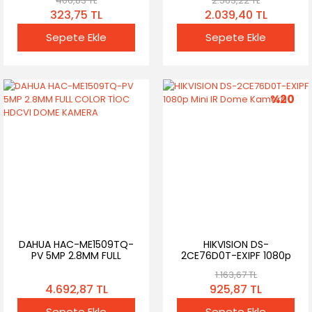
406,83 TL
2.563,22 TL
Kamerası
323,75 TL
2.039,40 TL
Sepete Ekle
Sepete Ekle
%20
DAHUA HAC-ME1509TQ-
HIKVISION DS-
PV 5MP 2.8MM FULL
2CE76D0T-EXIPF 1080p
COLOR TİOC HDCVI
Mini IR Dome Kamera
1.163,67 TL
DOME KAMERA
4.692,87 TL
925,87 TL
Sepete Ekle
Sepete Ekle