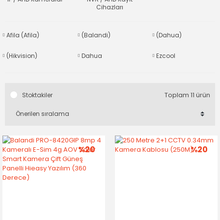
Cihazları
Afila (Afila)
(Balandi)
(Dahua)
(Hikvision)
Dahua
Ezcool
Toplam 11 ürün
Stoktakiler
%20
%20