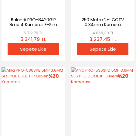
Balandi PRO-8420GIP
250 Metre 2+1 CCTV
8mp 4 Kameralı E-Sim
0.34mm Kamera
4g AOV Solar Smart
Kablosu (250M)
6.712,70 TL
4.068,30 TL
Kamera Çift Güneş
5.341,79 TL
3.237,45 TL
Panelli Hieasy Yazılım
(360 Derece)
Sepete Ekle
Sepete Ekle
%20
%20