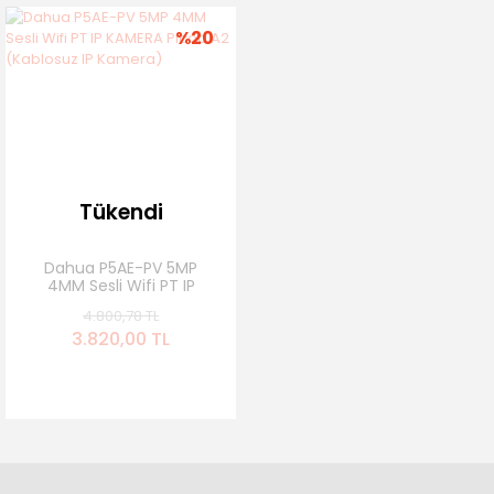
%20
Tükendi
Dahua P5AE-PV 5MP
4MM Sesli Wifi PT IP
KAMERA Picoo A2
4.800,78 TL
(Kablosuz IP Kamera)
3.820,00 TL
Stok Yok