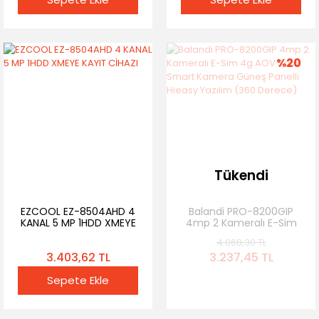
%20
Tükendi
EZCOOL EZ-8504AHD 4
Balandi PRO-8200GIP
KANAL 5 MP 1HDD XMEYE
4mp 2 Kameralı E-Sim
KAYIT CİHAZI
4g AOV Solar Smart
4.068,30 TL
Kamera Güneş Panelli
3.403,62 TL
3.237,45 TL
Hieasy Yazılım (360
Derece)
Sepete Ekle
Stok Yok