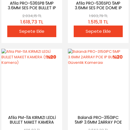
Afila PRO-536SPB 5MP
Afila PRO-536SPD 5MP
3.6MM SES POE BULLET IP
3.6MM SES POE DOME IP
Güvenlik Kamerası
Güvenlik Kamerası
2.034,15 TL
1.903,79 TL
1.618,73 TL
1.515,11 TL
Sepete Ekle
Sepete Ekle
%20
%20
Afila PM-11A KIRMIZI LEDLİ
Balandi PRO-3150IPC
BULLET MAKET KAMERA
5MP 3.6MM 2ARRAY POE
(Sahte Kamera)
IP BULLET Güvenlik