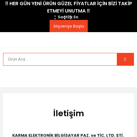
​‼️​ HER GÜN YENİ ÜRÜN GÜZEL FİYATLAR İÇİN BİZİ TAKİP
ETMEYİ UNUTMA ​‼️​
Saat
Dk.
Sn.
Alışverişe Başla
İletişim
KARMA ELEKTRONİK BİLGİSAYAR PAZ. ve TİC. LTD. ŞTİ.