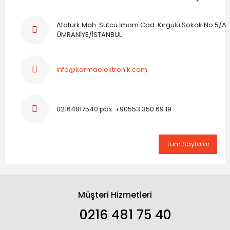
Atatürk Mah. Sütcü İmam Cad. Kırgülü Sokak No:5/A
ÜMRANİYE/İSTANBUL
info@karmaelektronik.com
02164817540 pbx +90553 350 69 19
Tüm Sayfalar
Müşteri Hizmetleri
0216 481 75 40