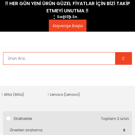
​‼️​ HER GÜN YENİ ÜRÜN GÜZEL FİYATLAR İÇİN BİZİ TAKİP
ETMEYİ UNUTMA ​‼️​
Saat
Dk.
Sn.
Alışverişe Başla
Afila (Afila)
Lenovo (Lenovo)
Toplam 2 ürün
Stoktakiler