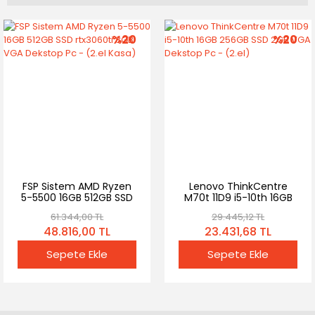
%20
%20
FSP Sistem AMD Ryzen
Lenovo ThinkCentre
5-5500 16GB 512GB SSD
M70t 11D9 i5-10th 16GB
rtx3060ti 8GB VGA
256GB SSD 2GB VGA
61.344,00 TL
29.445,12 TL
Dekstop Pc - (2.el Kasa)
Dekstop Pc - (2.el)
48.816,00 TL
23.431,68 TL
Sepete Ekle
Sepete Ekle