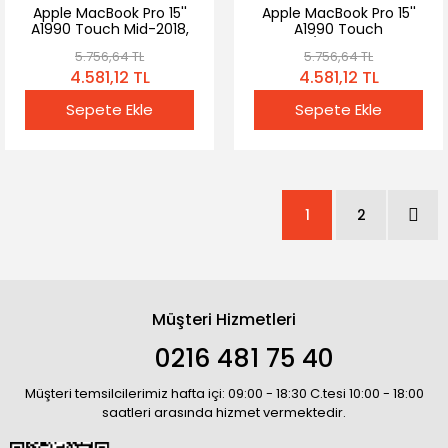
Apple MacBook Pro 15''
Apple MacBook Pro 15''
A1990 Touch Mid-2018,
A1990 Touch
2019 Batarya - Pil
MV912LL/A* Batarya - Pil
5.756,64 TL
5.756,64 TL
4.581,12 TL
4.581,12 TL
Sepete Ekle
Sepete Ekle
1
2
Müşteri Hizmetleri
0216 481 75 40
Müşteri temsilcilerimiz hafta içi: 09:00 - 18:30 C.tesi 10:00 - 18:00
saatleri arasında hizmet vermektedir.