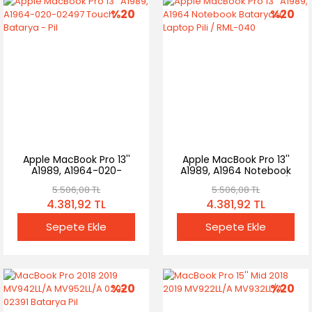
%20
%20
Apple MacBook Pro 13''
Apple MacBook Pro 13''
A1989, A1964-020-
A1989, A1964 Notebook
02497 Touch Batarya -
Bataryası, Laptop Pili /
5.506,08 TL
5.506,08 TL
Pil
RML-040
4.381,92 TL
4.381,92 TL
Sepete Ekle
Sepete Ekle
%20
%20