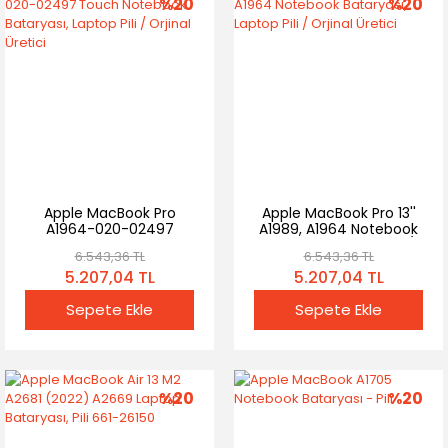
%20
%20
Apple MacBook Pro
Apple MacBook Pro 13''
A1964-020-02497
A1989, A1964 Notebook
Touch Notebook
Bataryası, Laptop Pili /
6.543,36 TL
6.543,36 TL
Bataryası, Laptop Pili /
Orjinal Üretici
5.207,04 TL
5.207,04 TL
Orjinal Üretici
Sepete Ekle
Sepete Ekle
%20
%20