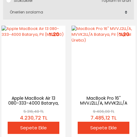
Toplam 51 ürün
Stoktakiler
%20
%20
Apple MacBook Air 13
MacBook Pro 16''
080-333-4000 Batarya,
MVVJ2LL/A, MVVK2LL/A
Pil (M1 2020)
Batarya, Pil (Orjinal
5.316,48 TL
9.406,08 TL
Üretici)
4.230,72 TL
7.485,12 TL
Sepete Ekle
Sepete Ekle