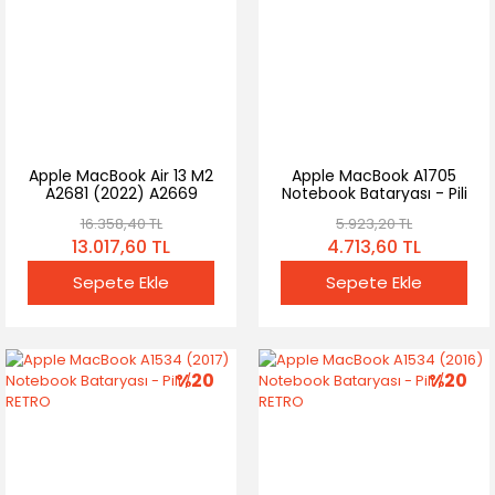
Apple MacBook Air 13 M2
Apple MacBook A1705
A2681 (2022) A2669
Notebook Bataryası - Pili
Laptop Bataryası, Pili
16.358,40 TL
5.923,20 TL
661-26150
13.017,60 TL
4.713,60 TL
Sepete Ekle
Sepete Ekle
%20
%20