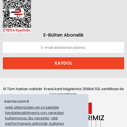
E-Bülten Abonelik
KAYDOL
© Tüm hakları saklıdır. Kredi kartı bilgileriniz 256bit SSL sertifikası ile
korunmaktadır.
karma.com.tr
web sitemizden en iyi şekilde
faydalanabilmeniz için çerezleri
ONLİNE MAĞAZALARIMIZ
kullanıyoruz. Bu çerezler; site
performansını artırmak, kullanıcı