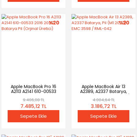
%20
%20
Apple MacBook Pro 16
Apple MacBook Air 13
A2113 A2141 610-00533
A2389, A2337 Batarya,
2016 2020 Batarya Pil
Pil (M1 2020) EMC 3598 /
9.406,08 TL
4.004,64 TL
(Orjinal Üretici)
RML-042
7.485,12 TL
3.186,72 TL
Sepete Ekle
Sepete Ekle