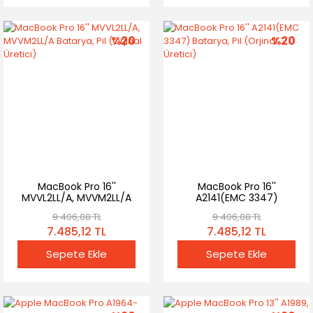
%20
%20
MacBook Pro 16''
MacBook Pro 16''
MVVL2LL/A, MVVM2LL/A
A2141(EMC 3347)
Batarya, Pil (Orjinal
Batarya, Pil (Orjinal
9.406,08 TL
9.406,08 TL
Üretici)
Üretici)
7.485,12 TL
7.485,12 TL
Sepete Ekle
Sepete Ekle