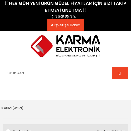
​‼️​ HER GÜN YENİ ÜRÜN GÜZEL FİYATLAR İÇİN BİZİ TAKİP
ETMEYİ UNUTMA ​‼️​
Saat
Dk.
Sn.
Alışverişe Başla
Afila (Afila)