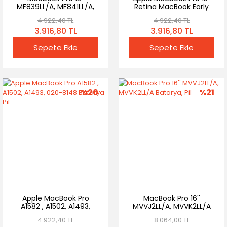
MF839LL/A, MF841LL/A,
Retina MacBook Early
MF843LL/A Bataryası Pili
2015 Bataryası Pili
4.922,40 TL
4.922,40 TL
3.916,80 TL
3.916,80 TL
Sepete Ekle
Sepete Ekle
%20
%21
Apple MacBook Pro
MacBook Pro 16''
A1582 , A1502, A1493,
MVVJ2LL/A, MVVK2LL/A
020-8148 Batarya Pil
Batarya, Pil
4.922,40 TL
8.064,00 TL