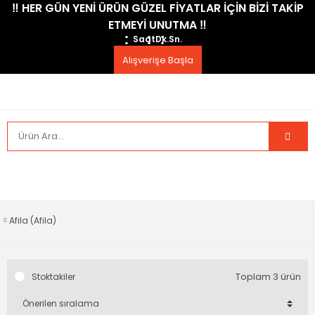
​‼️​ HER GÜN YENİ ÜRÜN GÜZEL FİYATLAR İÇİN BİZİ TAKİP
ETMEYİ UNUTMA ​‼️​
Saat
Dk.
Sn.
Alışverişe Başla
Afila (Afila)
Toplam 3 ürün
Stoktakiler