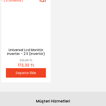
%21
Universal Lcd Monitör
inverter - 2 li (invertör)
216,96 TL
172,32 TL
Sepete Ekle
Müşteri Hizmetleri