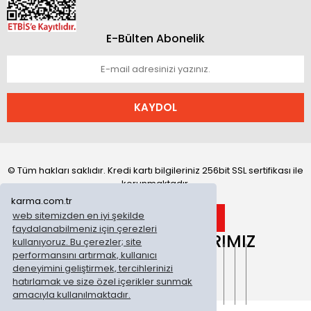
E-Bülten Abonelik
KAYDOL
© Tüm hakları saklıdır. Kredi kartı bilgileriniz 256bit SSL sertifikası ile
korunmaktadır.
karma.com.tr
web sitemizden en iyi şekilde
faydalanabilmeniz için çerezleri
ONLİNE MAĞAZALARIMIZ
kullanıyoruz. Bu çerezler; site
performansını artırmak, kullanıcı
deneyimini geliştirmek, tercihlerinizi
hatırlamak ve size özel içerikler sunmak
amacıyla kullanılmaktadır.