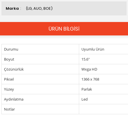
Marka
(LG, AUO, BOE)
ÜRÜN BİLGİSİ
Durumu
Uyumlu Ürün
Boyut
15.6"
Çözünürlük
Wxga HD
Piksel
1366 x 768
Yüzey
Parlak
Aydınlatma
Led
Notlar