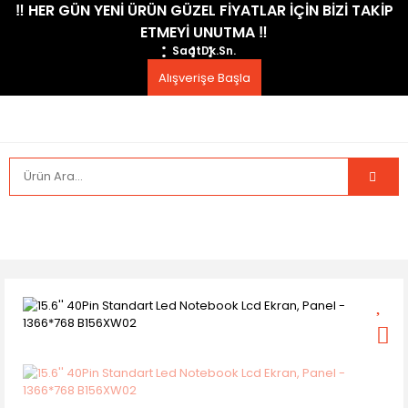
​‼️​ HER GÜN YENİ ÜRÜN GÜZEL FİYATLAR İÇİN BİZİ TAKİP
ETMEYİ UNUTMA ​‼️​
Saat
Dk.
Sn.
Alışverişe Başla