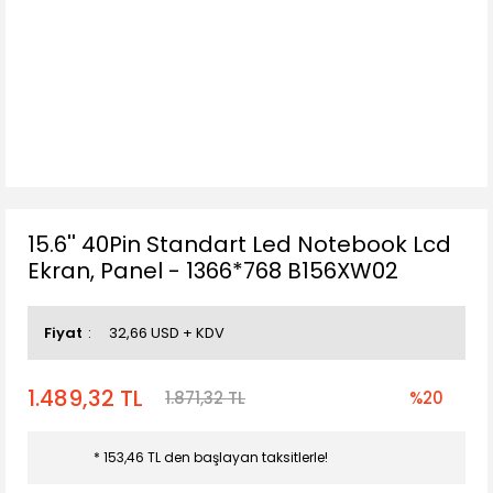
15.6'' 40Pin Standart Led Notebook Lcd
Ekran, Panel - 1366*768 B156XW02
Fiyat
32,66 USD + KDV
1.489,32 TL
1.871,32 TL
%20
* 153,46 TL den başlayan taksitlerle!