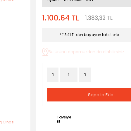
1.100,64 TL
1.383,32 TL
* 113,41 TL den başlayan taksitlerle!
Bu ürünü depomuzdan da alabilirsiniz.
Sepete Ekle
Tavsiye
Et