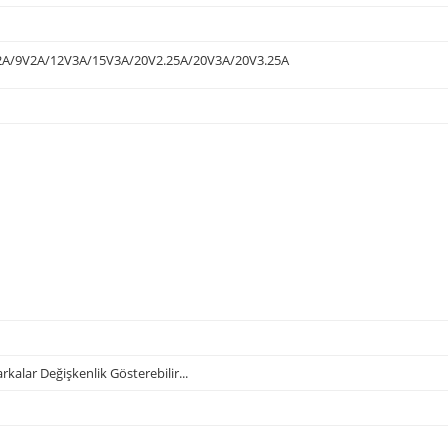
5V2A/9V2A/12V3A/15V3A/20V2.25A/20V3A/20V3.25A
lar Değişkenlik Gösterebilir...