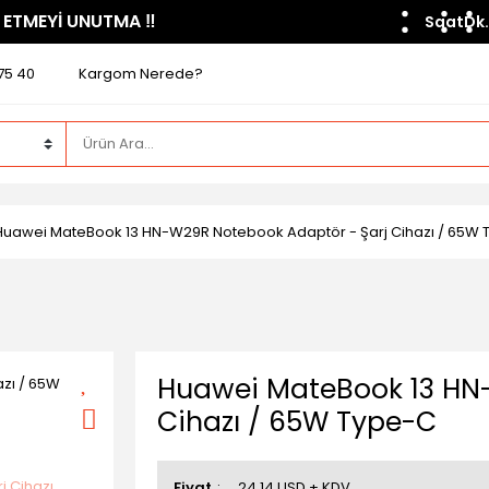
 ETMEYİ UNUTMA ​‼️​
Saat
Dk.
75 40
Kargom Nerede?
Huawei MateBook 13 HN-W29R Notebook Adaptör - Şarj Cihazı / 65W
Huawei MateBook 13 HN
Cihazı / 65W Type-C
Fiyat
24,14 USD + KDV