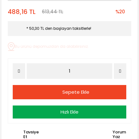
488,16 TL
613,44 TL
%20
* 50,30 TL den başlayan taksitlerle!
Bu ürünü depomuzdan da alabilirsiniz.
Sepete Ekle
Hızlı Ekle
Tavsiye
Yorum
Et
Yaz