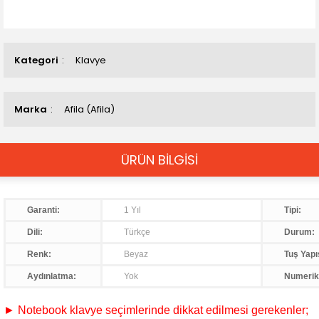
Kategori
Klavye
Marka
Afila (Afila)
ÜRÜN BİLGİSİ
Garanti:
1 Yıl
Tipi:
Dili:
Türkçe
Durum:
Renk:
Beyaz
Tuş Yapı
Aydınlatma:
Yok
Numerik
► Notebook klavye seçimlerinde dikkat edilmesi gerekenler;