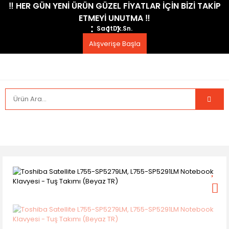
​‼️​ HER GÜN YENİ ÜRÜN GÜZEL FİYATLAR İÇİN BİZİ TAKİP
ETMEYİ UNUTMA ​‼️​
Saat
Dk.
Sn.
Alışverişe Başla