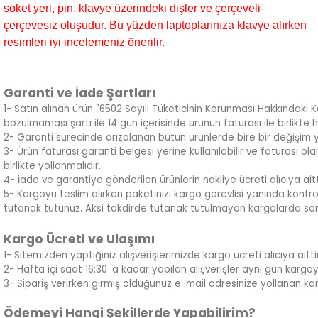
soket yeri, pin, klavye üzerindeki dişler ve çerçeveli-
çerçevesiz oluşudur. Bu yüzden laptoplarınıza klavye alırken
resimleri iyi incelemeniz önerilir.
Garanti ve İade Şartları
1- Satın alınan ürün "6502 Sayılı Tüketicinin Korunması Hakkındaki 
bozulmaması şartı ile 14 gün içerisinde ürünün faturası ile birlikte 
2- Garanti sürecinde arızalanan bütün ürünlerde bire bir değişim 
3- Ürün faturası garanti belgesi yerine kullanılabilir ve faturası 
birlikte yollanmalıdır.
4- İade ve garantiye gönderilen ürünlerin nakliye ücreti alıcıya aitt
5- Kargoyu teslim alırken paketinizi kargo görevlisi yanında kontrol
tutanak tutunuz. Aksi takdirde tutanak tutulmayan kargolarda sor
Kargo Ücreti ve Ulaşımı
1- Sitemizden yaptığınız alışverişlerimizde kargo ücreti alıcıya aittir
2- Hafta içi saat 16:30 'a kadar yapılan alışverişler aynı gün kargoya ve
3- Sipariş verirken girmiş olduğunuz e-mail adresinize yollanan kar
Ödemeyi Hangi Şekillerde Yapabilirim?