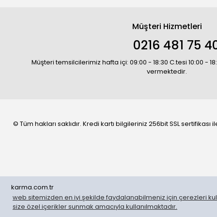
Müşteri Hizmetleri
0216 481 75 4
Müşteri temsilcilerimiz hafta içi: 09:00 - 18:30 C.tesi 10:00 - 
vermektedir.
© Tüm hakları saklıdır. Kredi kartı bilgileriniz 256bit SSL sertifikası
karma.com.tr
web sitemizden en iyi şekilde faydalanabilmeniz için çerezleri kull
WhatsApp Sipariş
size özel içerikler sunmak amacıyla kullanılmaktadır.