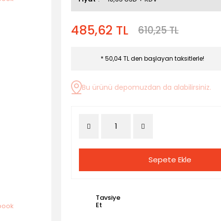
485,62 TL
610,25 TL
* 50,04 TL den başlayan taksitlerle!
Bu ürünü depomuzdan da alabilirsiniz.
Sepete Ekle
Tavsiye
Et