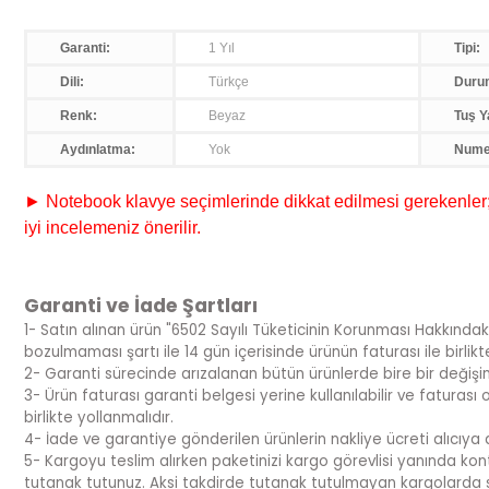
Garanti:
1 Yıl
Tipi:
Dili:
Türkçe
Duru
Renk:
Beyaz
Tuş Y
Aydınlatma:
Yok
Nume
► Notebook klavye seçimlerinde dikkat edilmesi gerekenler; s
iyi incelemeniz önerilir.
Garanti ve İade Şartları
1- Satın alınan ürün "6502 Sayılı Tüketicinin Korunması Hakkındak
bozulmaması şartı ile 14 gün içerisinde ürünün faturası ile birlik
2- Garanti sürecinde arızalanan bütün ürünlerde bire bir değiş
3- Ürün faturası garanti belgesi yerine kullanılabilir ve fatura
birlikte yollanmalıdır.
4- İade ve garantiye gönderilen ürünlerin nakliye ücreti alıcıya ai
5- Kargoyu teslim alırken paketinizi kargo görevlisi yanında kont
tutanak tutunuz. Aksi takdirde tutanak tutulmayan kargolarda 