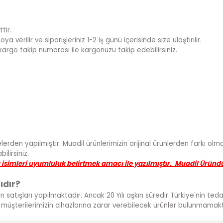
tir.
 verilir ve siparişleriniz 1-2 iş günü içerisinde size ulaştırılır.
kargo takip numarası ile kargonuzu takip edebilirsiniz.
lerden yapılmıştır. Muadil ürünlerimizin orijinal ürünlerden farkı olmad
lirsiniz.
a isimleri uyumluluk belirtmek amacı ile yazılmıştır. Muadil Üründ
ıdır?
ün satışları yapılmaktadır. Ancak 20 Yılı aşkın süredir Türkiye'nin te
ve müşterilerimizin cihazlarına zarar verebilecek ürünler bulunmamakt