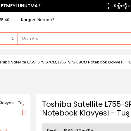
 ETMEYİ UNUTMA ​‼️​
Saat
Dk.
75 40
Kargom Nerede?
shiba Satellite L755-SP5167CM, L755-SP5168CM Notebook Klavyesi - Tu
Toshiba Satellite L755-
Notebook Klavyesi - Tuş
Fiyat
10,65 USD + KDV