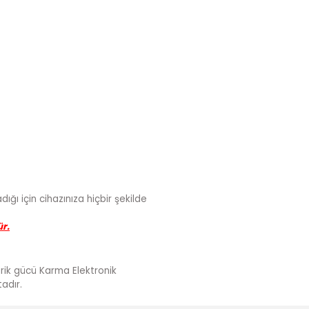
ığı için cihazınıza hiçbir şekilde
ür.
darik gücü Karma Elektronik
adır.