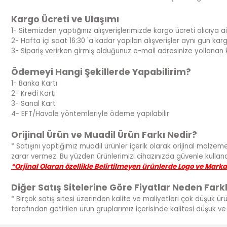
Kargo Ücreti ve Ulaşımı
1- Sitemizden yaptığınız alışverişlerimizde kargo ücreti alıcıya ait
2- Hafta içi saat 16:30 'a kadar yapılan alışverişler aynı gün kargoya
3- Sipariş verirken girmiş olduğunuz e-mail adresinize yollanan 
Ödemeyi Hangi Şekillerde Yapabilirim?
1- Banka Kartı
2- Kredi Kartı
3- Sanal Kart
4- EFT/Havale yöntemleriyle ödeme yapılabilir
Orijinal Ürün ve Muadil Ürün Farkı Nedir?
* Satışını yaptığımız muadil ürünler içerik olarak orijinal malzeme
zarar vermez. Bu yüzden ürünlerimizi cihazınızda güvenle kullanabi
*Orjinal Olaran özellikle Belirtilmeyen ürünlerde Logo ve Mark
Diğer Satış Sitelerine Göre Fiyatlar Neden Farkl
* Birçok satış sitesi üzerinden kalite ve maliyetleri çok düşük ür
tarafından getirilen ürün gruplarımız içerisinde kalitesi düşük 