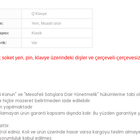
Q Klavye
m:
Yeni, Muadil ürün
apısı:
Klasik
rik:
Var
oket yeri, pin, klavye üzerindeki dişler ve çerçeveli-çerçevesiz
i Kanun" ve "Mesafeli Satışlara Dair Yönetmelik" hükümlerine tabi ol
te hiçbir mazeret belirtmeden iade edilebilir.
im yapılmaktadır
sı olamayan ürün garanti kapsamı dışında kalır. Bu yüzden garantiye y
ttir.
rol ediniz. Koli ve ürün üzerinde hasar varsa kargoyu teslim almayını
sorumluluk kabul edilmez.