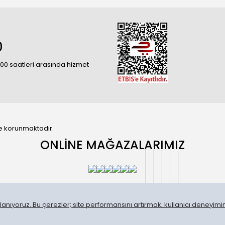
0
18:00 saatleri arasında hizmet
 ile korunmaktadır.
ONLİNE MAĞAZALARIMIZ
anıyoruz. Bu çerezler; site performansını artırmak, kullanıcı deneyimini
®
IdeaSoft
|
E-ticaret
Akıllı E-Ticaret paketleri ile hazırlanmıştır.