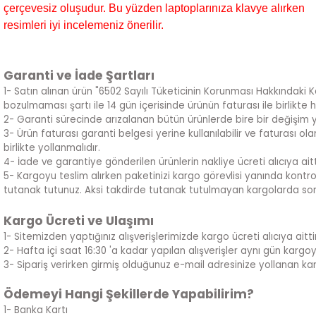
çerçevesiz oluşudur. Bu yüzden laptoplarınıza klavye alırken
resimleri iyi incelemeniz önerilir.
Garanti ve İade Şartları
1- Satın alınan ürün "6502 Sayılı Tüketicinin Korunması Hakkındaki 
bozulmaması şartı ile 14 gün içerisinde ürünün faturası ile birlikte 
2- Garanti sürecinde arızalanan bütün ürünlerde bire bir değişim 
3- Ürün faturası garanti belgesi yerine kullanılabilir ve faturası 
birlikte yollanmalıdır.
4- İade ve garantiye gönderilen ürünlerin nakliye ücreti alıcıya aitt
5- Kargoyu teslim alırken paketinizi kargo görevlisi yanında kontrol
tutanak tutunuz. Aksi takdirde tutanak tutulmayan kargolarda sor
Kargo Ücreti ve Ulaşımı
1- Sitemizden yaptığınız alışverişlerimizde kargo ücreti alıcıya aittir
2- Hafta içi saat 16:30 'a kadar yapılan alışverişler aynı gün kargoya ve
3- Sipariş verirken girmiş olduğunuz e-mail adresinize yollanan kar
Ödemeyi Hangi Şekillerde Yapabilirim?
1- Banka Kartı