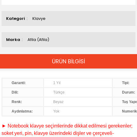
Kategori
Klavye
Marka
Afila (Afila)
ÜRÜN BİLGİSİ
Garanti:
1 Yıl
Tipi:
Dili:
Türkçe
Durum:
Renk:
Beyaz
Tuş Yapı
Aydınlatma:
Yok
Numerik
► Notebook klavye seçimlerinde dikkat edilmesi gerekenler;
soket yeri, pin, klavye üzerindeki dişler ve çerçeveli-