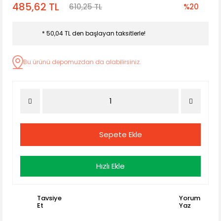
485,62 TL
610,25 TL
%20
* 50,04 TL den başlayan taksitlerle!
Bu ürünü depomuzdan da alabilirsiniz.
Sepete Ekle
Hızlı Ekle
Tavsiye
Yorum
Et
Yaz