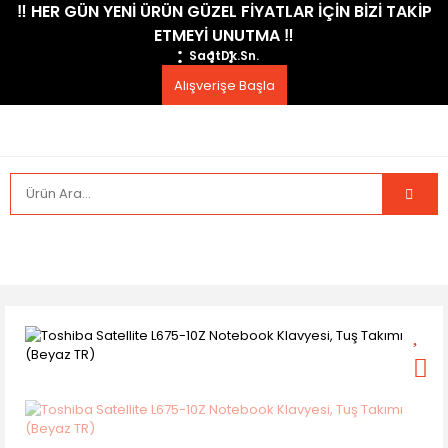
​‼️​ HER GÜN YENİ ÜRÜN GÜZEL FİYATLAR İÇİN BİZİ TAKİP
ETMEYİ UNUTMA ​‼️​
Saat
Dk.
Sn.
Alışverişe Başla