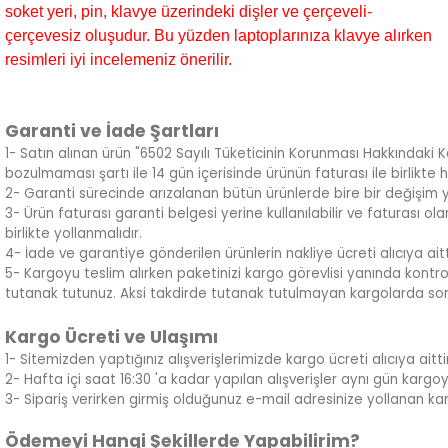
soket yeri, pin, klavye üzerindeki dişler ve çerçeveli-
çerçevesiz oluşudur. Bu yüzden laptoplarınıza klavye alırken
resimleri iyi incelemeniz önerilir.
Garanti ve İade Şartları
1- Satın alınan ürün "6502 Sayılı Tüketicinin Korunması Hakkındaki 
bozulmaması şartı ile 14 gün içerisinde ürünün faturası ile birlikte 
2- Garanti sürecinde arızalanan bütün ürünlerde bire bir değişim 
3- Ürün faturası garanti belgesi yerine kullanılabilir ve faturası 
birlikte yollanmalıdır.
4- İade ve garantiye gönderilen ürünlerin nakliye ücreti alıcıya aitt
5- Kargoyu teslim alırken paketinizi kargo görevlisi yanında kontrol
tutanak tutunuz. Aksi takdirde tutanak tutulmayan kargolarda sor
Kargo Ücreti ve Ulaşımı
1- Sitemizden yaptığınız alışverişlerimizde kargo ücreti alıcıya aittir
2- Hafta içi saat 16:30 'a kadar yapılan alışverişler aynı gün kargoya ve
3- Sipariş verirken girmiş olduğunuz e-mail adresinize yollanan kar
Ödemeyi Hangi Şekillerde Yapabilirim?