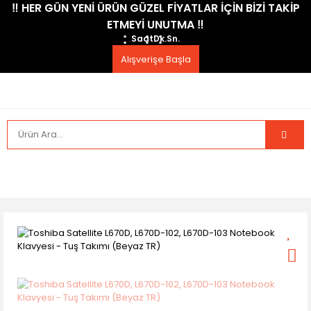
​‼️​ HER GÜN YENİ ÜRÜN GÜZEL FİYATLAR İÇİN BİZİ TAKİP
ETMEYİ UNUTMA ​‼️​
Saat
Dk.
Sn.
Alışverişe Başla