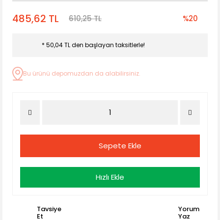
485,62 TL
610,25 TL
%20
* 50,04 TL den başlayan taksitlerle!
Bu ürünü depomuzdan da alabilirsiniz.
Sepete Ekle
Hızlı Ekle
Tavsiye
Yorum
Et
Yaz