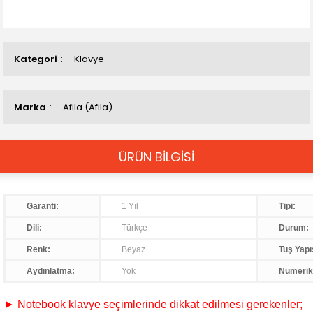
Kategori
Klavye
Marka
Afila (Afila)
ÜRÜN BİLGİSİ
Garanti:
1 Yıl
Tipi:
Dili:
Türkçe
Durum:
Renk:
Beyaz
Tuş Yapı
Aydınlatma:
Yok
Numerik
► Notebook klavye seçimlerinde dikkat edilmesi gerekenler;