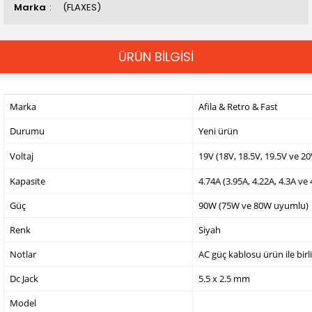
Marka
(FLAXES)
ÜRÜN BİLGİSİ
Marka
Afila & Retro & Fast
Durumu
Yeni ürün
Voltaj
19V (18V, 18.5V, 19.5V ve 2
Kapasite
4.74A (3.95A, 4.22A, 4.3A ve
Güç
90W (75W ve 80W uyumlu)
Renk
Siyah
Notlar
AC güç kablosu ürün ile birl
Dc Jack
5.5 x 2.5 mm
Model