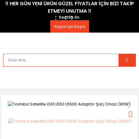
​‼️​ HER GÜN YENİ ÜRÜN GÜZEL FİYATLAR İÇİN BİZİ TAKİP
ETMEYİ UNUTMA ​‼️​
Saat
Dk.
Sn.
Alışverişe Başla