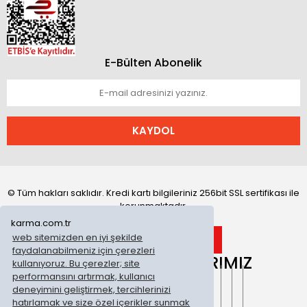
E-Bülten Abonelik
KAYDOL
© Tüm hakları saklıdır. Kredi kartı bilgileriniz 256bit SSL sertifikası ile
korunmaktadır.
karma.com.tr
web sitemizden en iyi şekilde
faydalanabilmeniz için çerezleri
ONLİNE MAĞAZALARIMIZ
kullanıyoruz. Bu çerezler; site
performansını artırmak, kullanıcı
deneyimini geliştirmek, tercihlerinizi
hatırlamak ve size özel içerikler sunmak