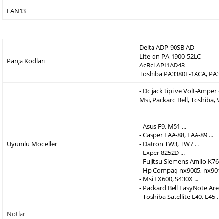
EAN13
Delta ADP-90SB AD
Lite-on PA-1900-52LC
Parça Kodları
AcBel API1AD43
Toshiba PA3380E-1ACA, PA
- Dc jack tipi ve Volt-Ampe
Msi, Packard Bell, Toshiba,
- Asus F9, M51 ...
- Casper EAA-88, EAA-89 ...
Uyumlu Modeller
- Datron TW3, TW7 ...
- Exper 8252D ...
- Fujitsu Siemens Amilo K760
- Hp Compaq nx9005, nx9010
- Msi EX600, S430X ...
- Packard Bell EasyNote Are
- Toshiba Satellite L40, L45 ..
Notlar