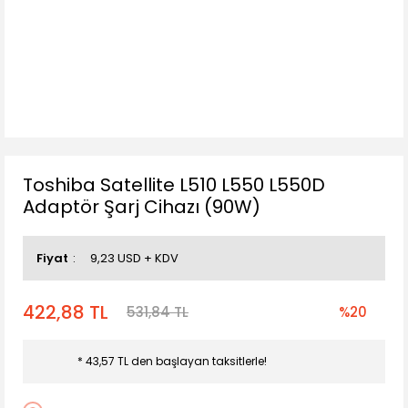
Toshiba Satellite L510 L550 L550D
Adaptör Şarj Cihazı (90W)
Fiyat
9,23 USD + KDV
422,88 TL
531,84 TL
%20
* 43,57 TL den başlayan taksitlerle!