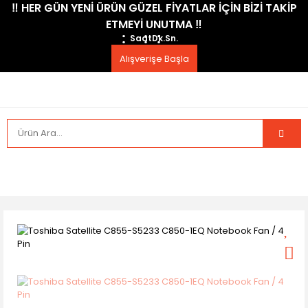
​‼️​ HER GÜN YENİ ÜRÜN GÜZEL FİYATLAR İÇİN BİZİ TAKİP
ETMEYİ UNUTMA ​‼️​
Saat
Dk.
Sn.
Alışverişe Başla