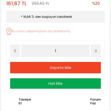
161,87 TL
203,42 TL
%20
* 16,68 TL den başlayan taksitlerle!
Bu ürünü depomuzdan da alabilirsiniz.
Sepete Ekle
Hızlı Ekle
Tavsiye
Yorum
Et
Yaz