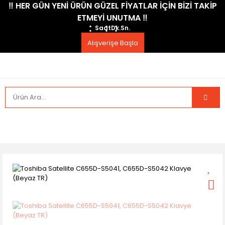
​‼️​ HER GÜN YENİ ÜRÜN GÜZEL FİYATLAR İÇİN BİZİ TAKİP
ETMEYİ UNUTMA ​‼️​
Saat
Dk.
Sn.
Alışverişe Başla