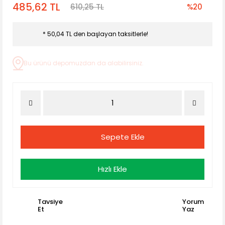
485,62 TL
610,25 TL
%20
* 50,04 TL den başlayan taksitlerle!
Bu ürünü depomuzdan da alabilirsiniz.
Sepete Ekle
Hızlı Ekle
Tavsiye
Yorum
Et
Yaz