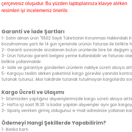
çerçevesiz oluşudur. Bu yüzden laptoplarınıza klavye alırken
resimleri iyi incelemeniz önerilir.
Garanti ve İade Şartları
1- Satın alınan ürün "6502 Sayılı Tüketicinin Korunması Hakkındaki 
bozulmaması şartı ile 14 gün içerisinde ürünün faturası ile birlikte 
2- Garanti sürecinde arızalanan bütün ürünlerde bire bir değişim 
3- Ürün faturası garanti belgesi yerine kullanılabilir ve faturası 
birlikte yollanmalıdır.
4- İade ve garantiye gönderilen ürünlerin nakliye ücreti alıcıya aitt
5- Kargoyu teslim alırken paketinizi kargo görevlisi yanında kontrol
tutanak tutunuz. Aksi takdirde tutanak tutulmayan kargolarda sor
Kargo Ücreti ve Ulaşımı
1- Sitemizden yaptığınız alışverişlerimizde kargo ücreti alıcıya aittir
2- Hafta içi saat 16:30 'a kadar yapılan alışverişler aynı gün kargoya ve
3- Sipariş verirken girmiş olduğunuz e-mail adresinize yollanan kar
Ödemeyi Hangi Şekillerde Yapabilirim?
1- Banka Kartı