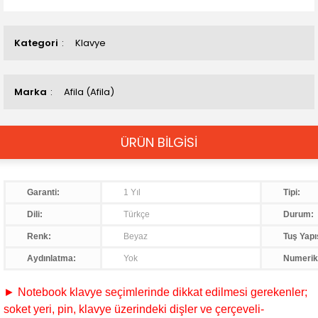
Kategori
Klavye
Marka
Afila (Afila)
ÜRÜN BİLGİSİ
Garanti:
1 Yıl
Tipi:
Dili:
Türkçe
Durum:
Renk:
Beyaz
Tuş Yapı
Aydınlatma:
Yok
Numerik
► Notebook klavye seçimlerinde dikkat edilmesi gerekenler;
soket yeri, pin, klavye üzerindeki dişler ve çerçeveli-