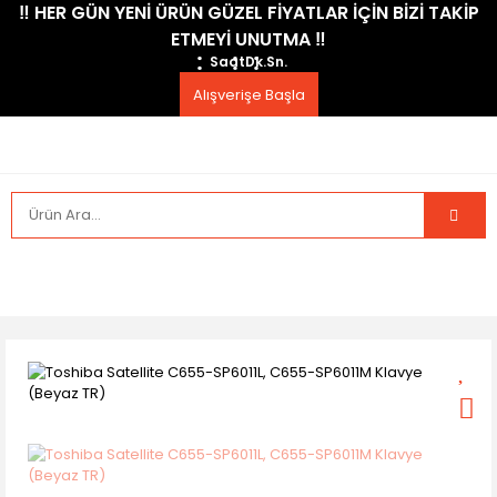
​‼️​ HER GÜN YENİ ÜRÜN GÜZEL FİYATLAR İÇİN BİZİ TAKİP
ETMEYİ UNUTMA ​‼️​
Saat
Dk.
Sn.
Alışverişe Başla