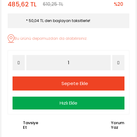
485,62 TL
610,25 TL
%20
* 50,04 TL den başlayan taksitlerle!
Bu ürünü depomuzdan da alabilirsiniz.
Sepete Ekle
Hızlı Ekle
Tavsiye
Yorum
Et
Yaz