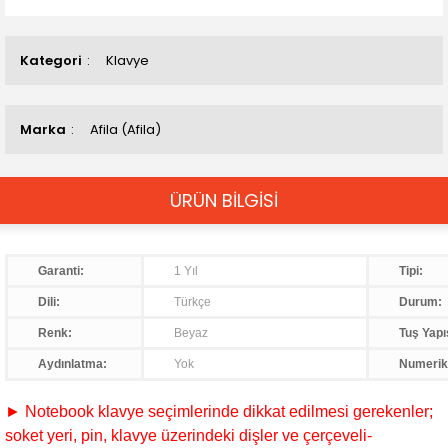
Kategori
Klavye
Marka
Afila (Afila)
ÜRÜN BİLGİSİ
Garanti:
1 Yıl
Tipi:
Dili:
Türkçe
Durum:
Renk:
Beyaz
Tuş Yapı
Aydınlatma:
Yok
Numerik
► Notebook klavye seçimlerinde dikkat edilmesi gerekenler;
soket yeri, pin, klavye üzerindeki dişler ve çerçeveli-