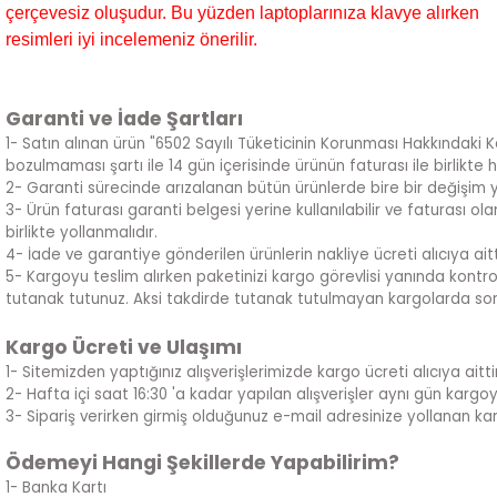
çerçevesiz oluşudur. Bu yüzden laptoplarınıza klavye alırken
resimleri iyi incelemeniz önerilir.
Garanti ve İade Şartları
1- Satın alınan ürün "6502 Sayılı Tüketicinin Korunması Hakkındaki 
bozulmaması şartı ile 14 gün içerisinde ürünün faturası ile birlikte 
2- Garanti sürecinde arızalanan bütün ürünlerde bire bir değişim 
3- Ürün faturası garanti belgesi yerine kullanılabilir ve faturası 
birlikte yollanmalıdır.
4- İade ve garantiye gönderilen ürünlerin nakliye ücreti alıcıya aitt
5- Kargoyu teslim alırken paketinizi kargo görevlisi yanında kontrol
tutanak tutunuz. Aksi takdirde tutanak tutulmayan kargolarda sor
Kargo Ücreti ve Ulaşımı
1- Sitemizden yaptığınız alışverişlerimizde kargo ücreti alıcıya aittir
2- Hafta içi saat 16:30 'a kadar yapılan alışverişler aynı gün kargoya ve
3- Sipariş verirken girmiş olduğunuz e-mail adresinize yollanan kar
Ödemeyi Hangi Şekillerde Yapabilirim?
1- Banka Kartı