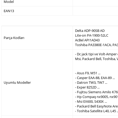
Model
EAN13
Delta ADP-90SB AD
Lite-on PA-1900-52LC
Parça Kodları
AcBel API1AD43
Toshiba PA3380E-1ACA, PA
- Dc jack tipi ve Volt-Ampe
Msi, Packard Bell, Toshiba,
- Asus F9, M51 ...
- Casper EAA-88, EAA-89 ...
Uyumlu Modeller
- Datron TW3, TW7 ...
- Exper 8252D ...
- Fujitsu Siemens Amilo K760
- Hp Compaq nx9005, nx9010
- Msi EX600, S430X ...
- Packard Bell EasyNote Are
- Toshiba Satellite L40, L45 ..