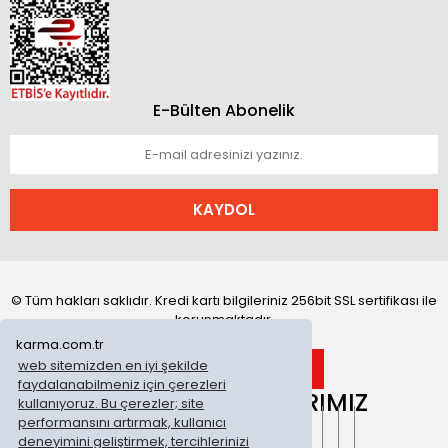
E-Bülten Abonelik
KAYDOL
© Tüm hakları saklıdır. Kredi kartı bilgileriniz 256bit SSL sertifikası ile
korunmaktadır.
karma.com.tr
web sitemizden en iyi şekilde
faydalanabilmeniz için çerezleri
ONLİNE MAĞAZALARIMIZ
kullanıyoruz. Bu çerezler; site
performansını artırmak, kullanıcı
deneyimini geliştirmek, tercihlerinizi