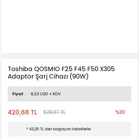
Toshiba QOSMIO F25 F45 F50 X305
Adaptör Şarj Cihazı (90W)
Fiyat
9,23 USD + KDV
420,68 TL
529,07 TL
%20
* 43,35 TL den başlayan taksitlerle!