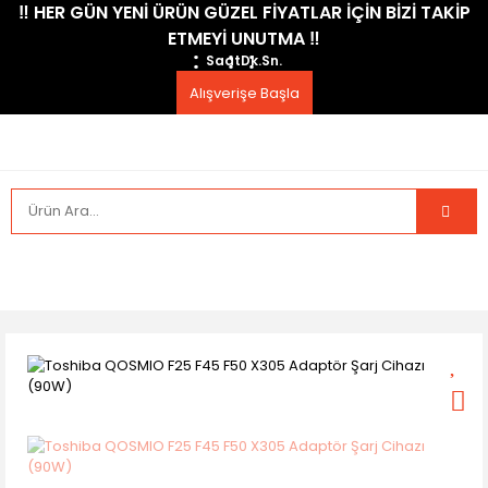
​‼️​ HER GÜN YENİ ÜRÜN GÜZEL FİYATLAR İÇİN BİZİ TAKİP
ETMEYİ UNUTMA ​‼️​
Saat
Dk.
Sn.
Alışverişe Başla