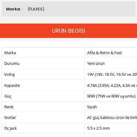
Marka
(FLAXES)
ÜRÜN BİLGİSİ
Marka
Afila & Retro & Fast
Durumu
Yeni ürün
Voltaj
19V (18V, 18.5V, 19.5V ve 2
Kapasite
4.74A (3.95A, 4.22A, 4.3A ve
Güç
90W (75W ve 80W uyumlu)
Renk
Siyah
Notlar
AC güç kablosu ürün ile birl
Dc Jack
5.5 x 2.5 mm