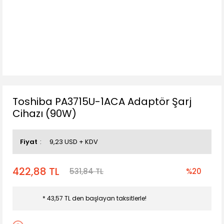
Toshiba PA3715U-1ACA Adaptör Şarj
Cihazı (90W)
Fiyat
9,23 USD + KDV
422,88 TL
531,84 TL
%20
* 43,57 TL den başlayan taksitlerle!