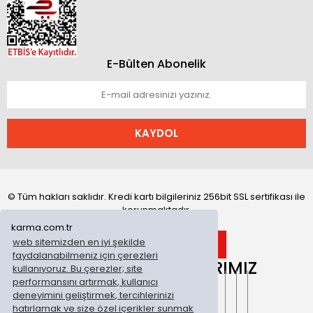
E-Bülten Abonelik
KAYDOL
© Tüm hakları saklıdır. Kredi kartı bilgileriniz 256bit SSL sertifikası ile
korunmaktadır.
karma.com.tr
web sitemizden en iyi şekilde
faydalanabilmeniz için çerezleri
ONLİNE MAĞAZALARIMIZ
kullanıyoruz. Bu çerezler; site
performansını artırmak, kullanıcı
deneyimini geliştirmek, tercihlerinizi
hatırlamak ve size özel içerikler sunmak