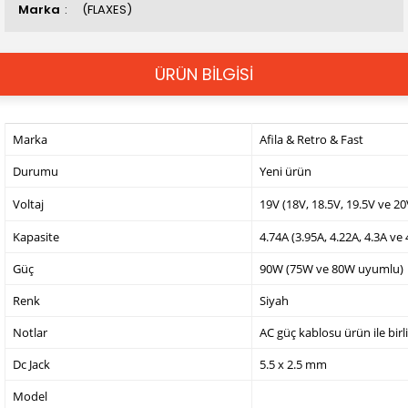
Marka
(FLAXES)
ÜRÜN BİLGİSİ
Marka
Afila & Retro & Fast
Durumu
Yeni ürün
Voltaj
19V (18V, 18.5V, 19.5V ve 2
Kapasite
4.74A (3.95A, 4.22A, 4.3A ve
Güç
90W (75W ve 80W uyumlu)
Renk
Siyah
Notlar
AC güç kablosu ürün ile birl
Dc Jack
5.5 x 2.5 mm
Model