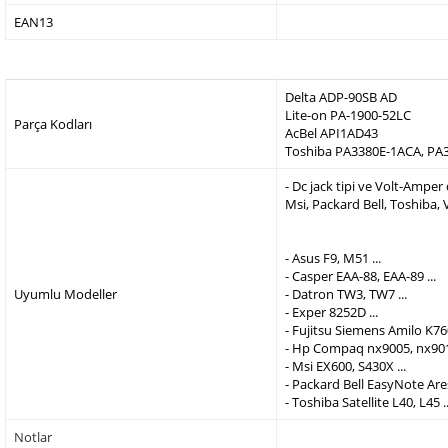
EAN13
Delta ADP-90SB AD
Lite-on PA-1900-52LC
Parça Kodları
AcBel API1AD43
Toshiba PA3380E-1ACA, PA
- Dc jack tipi ve Volt-Ampe
Msi, Packard Bell, Toshiba,
- Asus F9, M51 ...
- Casper EAA-88, EAA-89 ...
Uyumlu Modeller
- Datron TW3, TW7 ...
- Exper 8252D ...
- Fujitsu Siemens Amilo K760
- Hp Compaq nx9005, nx9010
- Msi EX600, S430X ...
- Packard Bell EasyNote Are
- Toshiba Satellite L40, L45 ..
Notlar