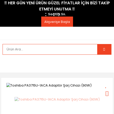
​‼️​ HER GÜN YENİ ÜRÜN GÜZEL FİYATLAR İÇİN BİZİ TAKİP
ETMEYİ UNUTMA ​‼️​
Saat
Dk.
Sn.
Alışverişe Başla