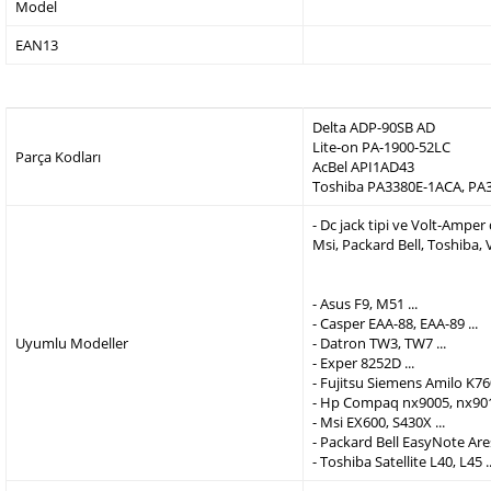
Model
EAN13
Delta ADP-90SB AD
Lite-on PA-1900-52LC
Parça Kodları
AcBel API1AD43
Toshiba PA3380E-1ACA, PA
- Dc jack tipi ve Volt-Ampe
Msi, Packard Bell, Toshiba,
- Asus F9, M51 ...
- Casper EAA-88, EAA-89 ...
Uyumlu Modeller
- Datron TW3, TW7 ...
- Exper 8252D ...
- Fujitsu Siemens Amilo K760
- Hp Compaq nx9005, nx9010
- Msi EX600, S430X ...
- Packard Bell EasyNote Are
- Toshiba Satellite L40, L45 ..