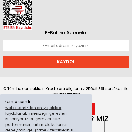
E-Bülten Abonelik
KAYDOL
© Tüm hakları saklıdır. Kredi kartı bilgileriniz 256bit SSL sertifikası ile
korunmaktadır.
karma.com.tr
web sitemizden en iyi şekilde
faydalanabilmeniz için çerezleri
ONLİNE MAĞAZALARIMIZ
kullanıyoruz. Bu çerezler; site
performansını artırmak, kullanıcı
deneyimini geliştirmek, tercihlerinizi