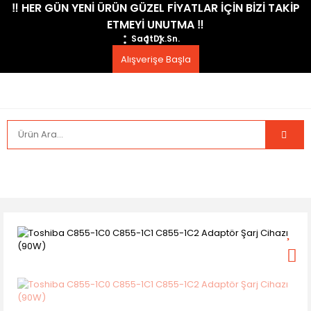
​‼️​ HER GÜN YENİ ÜRÜN GÜZEL FİYATLAR İÇİN BİZİ TAKİP
ETMEYİ UNUTMA ​‼️​
Saat
Dk.
Sn.
Alışverişe Başla