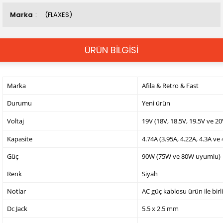
Marka
(FLAXES)
ÜRÜN BİLGİSİ
Marka
Afila & Retro & Fast
Durumu
Yeni ürün
Voltaj
19V (18V, 18.5V, 19.5V ve 2
Kapasite
4.74A (3.95A, 4.22A, 4.3A ve
Güç
90W (75W ve 80W uyumlu)
Renk
Siyah
Notlar
AC güç kablosu ürün ile birl
Dc Jack
5.5 x 2.5 mm