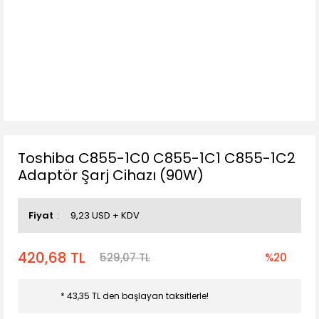
Toshiba C855-1C0 C855-1C1 C855-1C2
Adaptör Şarj Cihazı (90W)
Fiyat
9,23 USD + KDV
420,68 TL
529,07 TL
%20
* 43,35 TL den başlayan taksitlerle!