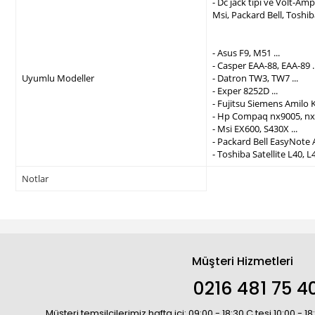
- Dc jack tipi ve Volt-A
Msi, Packard Bell, Toshi
- Asus F9, M51 ...
- Casper EAA-88, EAA-89 ..
Uyumlu Modeller
- Datron TW3, TW7 ...
- Exper 8252D ...
- Fujitsu Siemens Amilo K
- Hp Compaq nx9005, nx9
- Msi EX600, S430X ...
- Packard Bell EasyNote 
- Toshiba Satellite L40, L4
Notlar
Müşteri Hizmetleri
0216 481 75 4
Müşteri temsilcilerimiz hafta içi: 09:00 - 18:30 C.tesi 10:00 - 