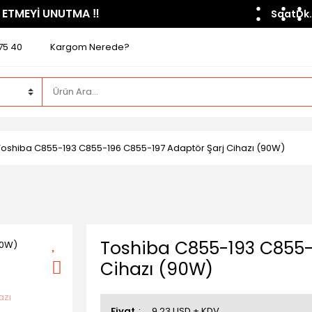
 ETMEYİ UNUTMA ​‼️​
Saat
Dk.
75 40
Kargom Nerede?
Toshiba C855-193 C855-196 C855-197 Adaptör Şarj Cihazı (90W)
Toshiba C855-193 C855-
Cihazı (90W)
Fiyat
9,23 USD + KDV