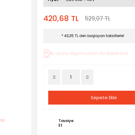
420,68 TL
529,07 TL
* 43,35 TL den başlayan taksitlerle!
Bu ürünü depomuzdan da alabilirsiniz.
Sepete Ekle
Tavsiye
Et