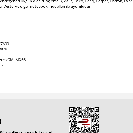
mper değerleri uygun olan tüm; Arçelik, Asus, Beko, Benq, Casper, Datron, Ex
ba, Vestel ve diğer notebook modelleri ile uyumludur :
.
7600 ...
010 ...
Ares GM, MX66 ...
5 ...
0
18:00 saatleri arasında hizmet