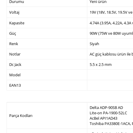
Durumu
Yeni ürün
Voltaj
19V (18V, 18.5V, 19.5V v
Kapasite
4.74A (3.95A, 4.22A, 4.3A
Güç
90W (75W ve 80W uyuml
Renk
Siyah
Notlar
AC güç kablosu ürün ile b
Dc Jack
5.5 x 2.5 mm
Model
EAN13
Delta ADP-90SB AD
Lite-on PA-1900-52LC
Parça Kodları
AcBel API1AD43
Toshiba PA3380E-1ACA,