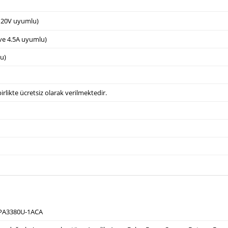
e 20V uyumlu)
 ve 4.5A uyumlu)
u)
irlikte ücretsiz olarak verilmektedir.
 PA3380U-1ACA