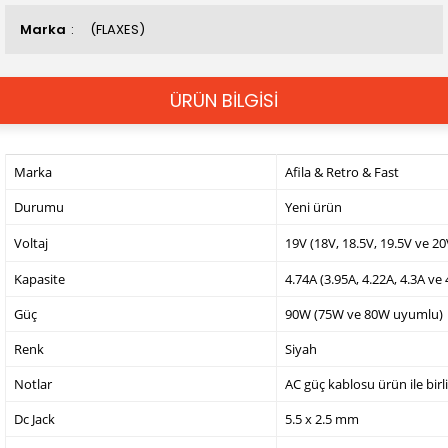
Marka
(FLAXES)
ÜRÜN BİLGİSİ
Marka
Afila & Retro & Fast
Durumu
Yeni ürün
Voltaj
19V (18V, 18.5V, 19.5V ve 2
Kapasite
4.74A (3.95A, 4.22A, 4.3A ve
Güç
90W (75W ve 80W uyumlu)
Renk
Siyah
Notlar
AC güç kablosu ürün ile birl
Dc Jack
5.5 x 2.5 mm