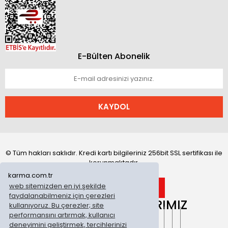
E-Bülten Abonelik
KAYDOL
© Tüm hakları saklıdır. Kredi kartı bilgileriniz 256bit SSL sertifikası ile
korunmaktadır.
karma.com.tr
web sitemizden en iyi şekilde
faydalanabilmeniz için çerezleri
ONLİNE MAĞAZALARIMIZ
kullanıyoruz. Bu çerezler; site
performansını artırmak, kullanıcı
deneyimini geliştirmek, tercihlerinizi