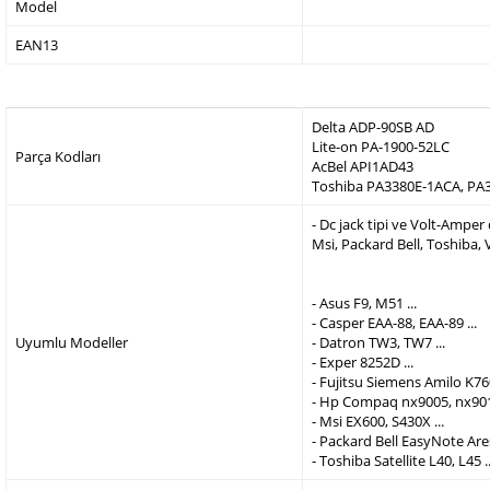
Model
EAN13
Delta ADP-90SB AD
Lite-on PA-1900-52LC
Parça Kodları
AcBel API1AD43
Toshiba PA3380E-1ACA, PA
- Dc jack tipi ve Volt-Ampe
Msi, Packard Bell, Toshiba,
- Asus F9, M51 ...
- Casper EAA-88, EAA-89 ...
Uyumlu Modeller
- Datron TW3, TW7 ...
- Exper 8252D ...
- Fujitsu Siemens Amilo K760
- Hp Compaq nx9005, nx9010
- Msi EX600, S430X ...
- Packard Bell EasyNote Are
- Toshiba Satellite L40, L45 ..