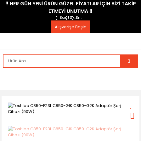
​‼️​ HER GÜN YENİ ÜRÜN GÜZEL FİYATLAR İÇİN BİZİ TAKİP
ETMEYİ UNUTMA ​‼️​
Saat
Dk.
Sn.
Alışverişe Başla