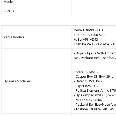
Model
EAN13
Delta ADP-90SB AD
Lite-on PA-1900-52LC
Parça Kodları
AcBel API1AD43
Toshiba PA3380E-1ACA, PA
- Dc jack tipi ve Volt-Ampe
Msi, Packard Bell, Toshiba,
- Asus F9, M51 ...
- Casper EAA-88, EAA-89 ...
Uyumlu Modeller
- Datron TW3, TW7 ...
- Exper 8252D ...
- Fujitsu Siemens Amilo K760
- Hp Compaq nx9005, nx9010
- Msi EX600, S430X ...
- Packard Bell EasyNote Are
- Toshiba Satellite L40, L45 ..