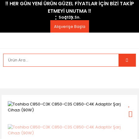
​‼️​ HER GÜN YENİ ÜRÜN GÜZEL FİYATLAR İÇİN BİZİ TAKİP
ETMEYİ UNUTMA ​‼️​
Saat
Dk.
Sn.
Alışverişe Başla