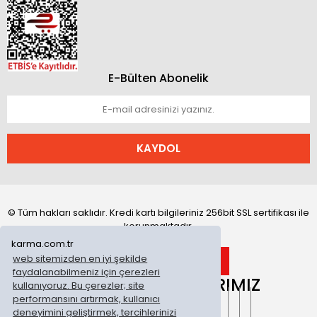
E-Bülten Abonelik
KAYDOL
© Tüm hakları saklıdır. Kredi kartı bilgileriniz 256bit SSL sertifikası ile
korunmaktadır.
karma.com.tr
web sitemizden en iyi şekilde
faydalanabilmeniz için çerezleri
ONLİNE MAĞAZALARIMIZ
kullanıyoruz. Bu çerezler; site
performansını artırmak, kullanıcı
deneyimini geliştirmek, tercihlerinizi