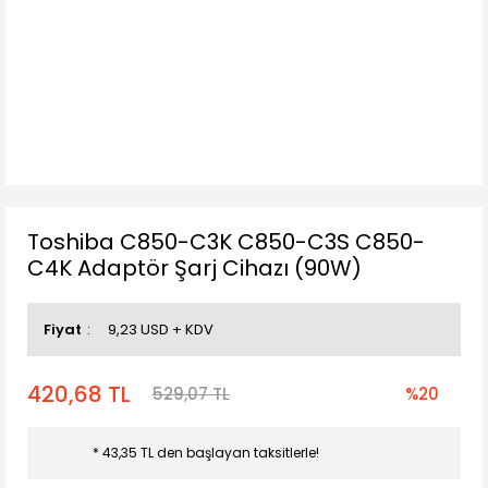
Toshiba C850-C3K C850-C3S C850-
C4K Adaptör Şarj Cihazı (90W)
Fiyat
9,23 USD + KDV
420,68 TL
529,07 TL
%20
* 43,35 TL den başlayan taksitlerle!