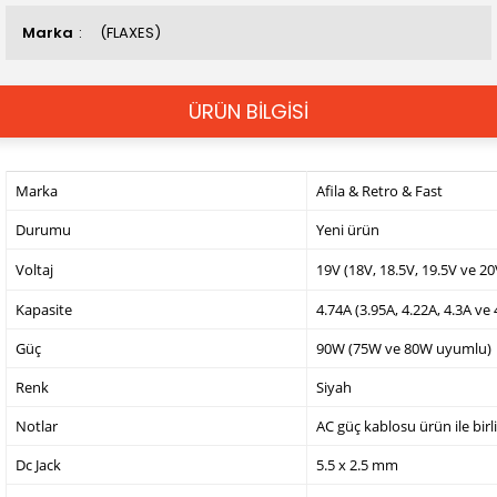
Marka
(FLAXES)
ÜRÜN BİLGİSİ
Marka
Afila & Retro & Fast
Durumu
Yeni ürün
Voltaj
19V (18V, 18.5V, 19.5V ve 2
Kapasite
4.74A (3.95A, 4.22A, 4.3A ve
Güç
90W (75W ve 80W uyumlu)
Renk
Siyah
Notlar
AC güç kablosu ürün ile birl
Dc Jack
5.5 x 2.5 mm