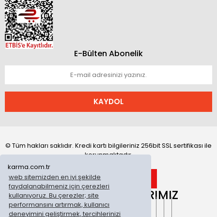
E-Bülten Abonelik
KAYDOL
© Tüm hakları saklıdır. Kredi kartı bilgileriniz 256bit SSL sertifikası ile
korunmaktadır.
karma.com.tr
web sitemizden en iyi şekilde
faydalanabilmeniz için çerezleri
ONLİNE MAĞAZALARIMIZ
kullanıyoruz. Bu çerezler; site
performansını artırmak, kullanıcı
deneyimini geliştirmek, tercihlerinizi