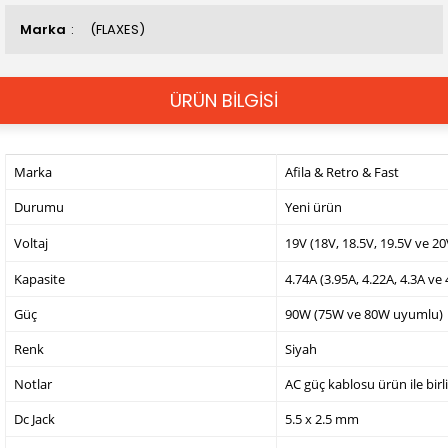
Marka
(FLAXES)
ÜRÜN BİLGİSİ
Marka
Afila & Retro & Fast
Durumu
Yeni ürün
Voltaj
19V (18V, 18.5V, 19.5V ve 2
Kapasite
4.74A (3.95A, 4.22A, 4.3A ve
Güç
90W (75W ve 80W uyumlu)
Renk
Siyah
Notlar
AC güç kablosu ürün ile birl
Dc Jack
5.5 x 2.5 mm