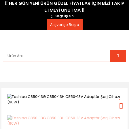
​‼️​ HER GÜN YENİ ÜRÜN GÜZEL FİYATLAR İÇİN BİZİ TAKİP
ETMEYİ UNUTMA ​‼️​
Saat
Dk.
Sn.
Alışverişe Başla