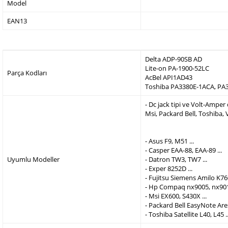
Model
EAN13
Delta ADP-90SB AD
Lite-on PA-1900-52LC
Parça Kodları
AcBel API1AD43
Toshiba PA3380E-1ACA, PA
- Dc jack tipi ve Volt-Ampe
Msi, Packard Bell, Toshiba,
- Asus F9, M51 ...
- Casper EAA-88, EAA-89 ...
Uyumlu Modeller
- Datron TW3, TW7 ...
- Exper 8252D ...
- Fujitsu Siemens Amilo K760
- Hp Compaq nx9005, nx9010
- Msi EX600, S430X ...
- Packard Bell EasyNote Are
- Toshiba Satellite L40, L45 ..