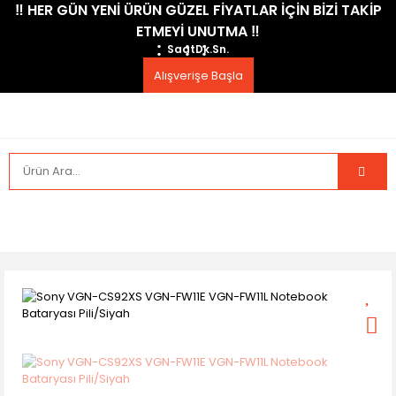
​‼️​ HER GÜN YENİ ÜRÜN GÜZEL FİYATLAR İÇİN BİZİ TAKİP
ETMEYİ UNUTMA ​‼️​
Saat
Dk.
Sn.
Alışverişe Başla