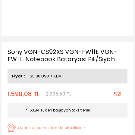
Sony VGN-CS92XS VGN-FW11E VGN-
FW11L Notebook Bataryası Pili/Siyah
Fiyat
35,00 USD + KDV
1.590,08 TL
2.005,50 TL
%21
* 163,84 TL den başlayan taksitlerle!
Bu ürünü depomuzdan da alabilirsiniz.