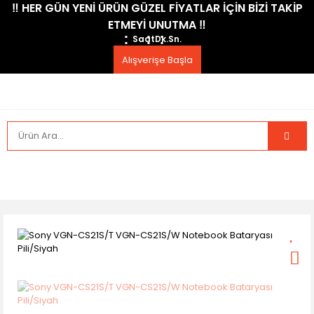
​‼️​ HER GÜN YENİ ÜRÜN GÜZEL FİYATLAR İÇİN BİZİ TAKİP
ETMEYİ UNUTMA ​‼️​
Saat
Dk.
Sn.
Alışverişe Başla