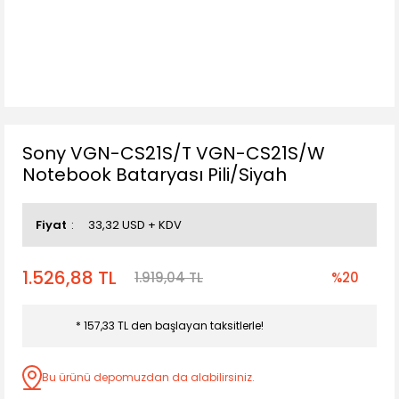
Sony VGN-CS21S/T VGN-CS21S/W
Notebook Bataryası Pili/Siyah
Fiyat
33,32 USD + KDV
1.526,88 TL
1.919,04 TL
%20
* 157,33 TL den başlayan taksitlerle!
Bu ürünü depomuzdan da alabilirsiniz.