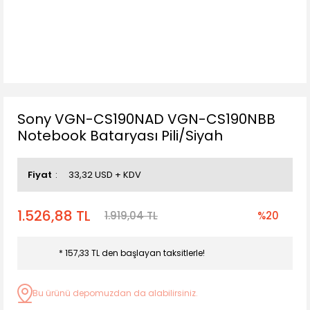
Sony VGN-CS190NAD VGN-CS190NBB
Notebook Bataryası Pili/Siyah
Fiyat
33,32 USD + KDV
1.526,88 TL
1.919,04 TL
%20
* 157,33 TL den başlayan taksitlerle!
Bu ürünü depomuzdan da alabilirsiniz.