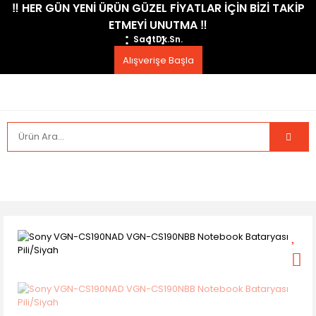
​‼️​ HER GÜN YENİ ÜRÜN GÜZEL FİYATLAR İÇİN BİZİ TAKİP
ETMEYİ UNUTMA ​‼️​
Saat
Dk.
Sn.
Alışverişe Başla