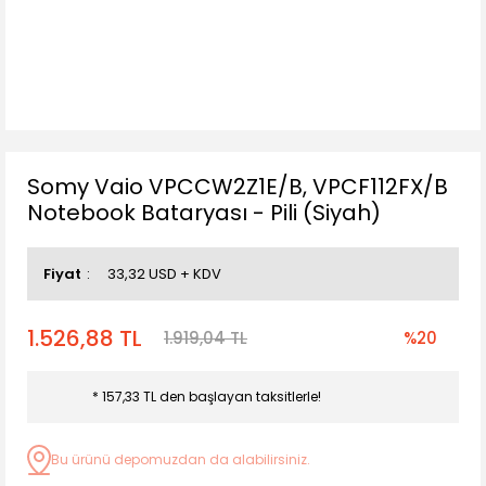
Somy Vaio VPCCW2Z1E/B, VPCF112FX/B
Notebook Bataryası - Pili (Siyah)
Fiyat
33,32 USD + KDV
1.526,88 TL
1.919,04 TL
%20
* 157,33 TL den başlayan taksitlerle!
Bu ürünü depomuzdan da alabilirsiniz.