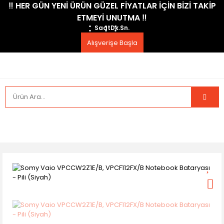
​‼️​ HER GÜN YENİ ÜRÜN GÜZEL FİYATLAR İÇİN BİZİ TAKİP
ETMEYİ UNUTMA ​‼️​
Saat
Dk.
Sn.
Alışverişe Başla