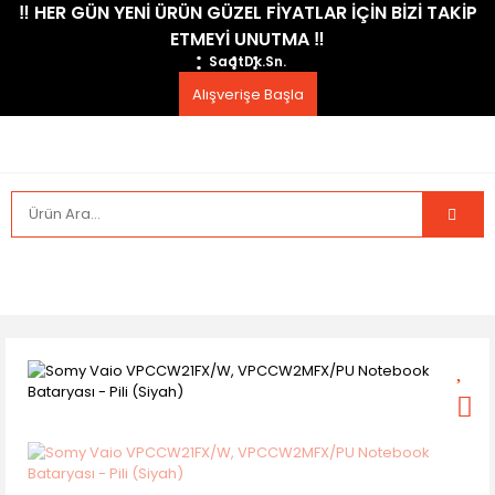
​‼️​ HER GÜN YENİ ÜRÜN GÜZEL FİYATLAR İÇİN BİZİ TAKİP
ETMEYİ UNUTMA ​‼️​
Saat
Dk.
Sn.
Alışverişe Başla