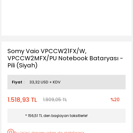
Somy Vaio VPCCW21FX/W,
VPCCW2MFX/PU Notebook Bataryası -
Pili (Siyah)
Fiyat
33,32 USD + KDV
1.518,93 TL
1.909,05 TL
%20
* 156,51 TL den başlayan taksitlerle!
Bu ürünü depomuzdan da alabilirsiniz.