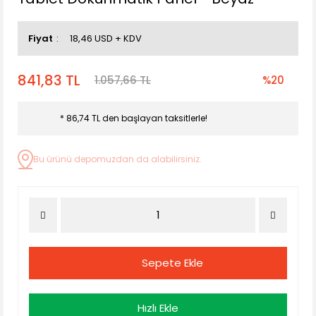
Fiyat
18,46 USD + KDV
841,83 TL
1.057,66 TL
%20
* 86,74 TL den başlayan taksitlerle!
Bu ürünü depomuzdan da alabilirsiniz.
Sepete Ekle
Hızlı Ekle