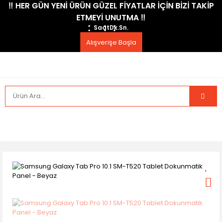
​‼️​ HER GÜN YENİ ÜRÜN GÜZEL FİYATLAR İÇİN BİZİ TAKİP
ETMEYİ UNUTMA ​‼️​
Saat
Dk.
Sn.
Alışverişe Başla