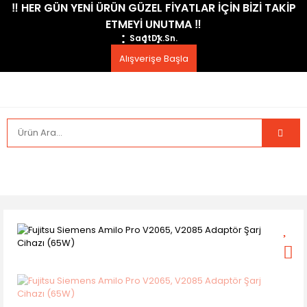
​‼️​ HER GÜN YENİ ÜRÜN GÜZEL FİYATLAR İÇİN BİZİ TAKİP
ETMEYİ UNUTMA ​‼️​
Saat
Dk.
Sn.
Alışverişe Başla