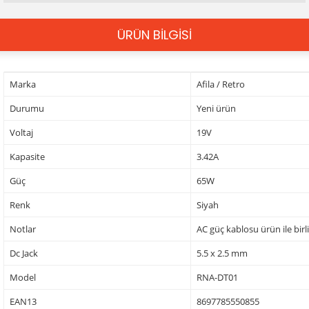
ÜRÜN BİLGİSİ
Marka
Afila / Retro
Durumu
Yeni ürün
Voltaj
19V
Kapasite
3.42A
Güç
65W
Renk
Siyah
Notlar
AC güç kablosu ürün ile birl
Dc Jack
5.5 x 2.5 mm
Model
RNA-DT01
EAN13
8697785550855