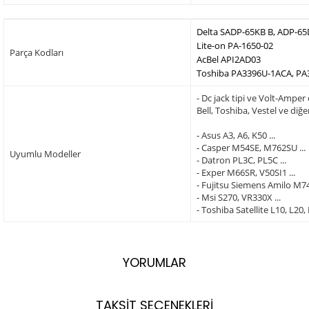
Delta SADP-65KB B, ADP-6
Lite-on PA-1650-02
Parça Kodları
AcBel API2AD03
Toshiba PA3396U-1ACA, PA
- Dc jack tipi ve Volt-Amper
Bell, Toshiba, Vestel ve di
- Asus A3, A6, K50 ...
- Casper M54SE, M762SU ...
Uyumlu Modeller
- Datron PL3C, PL5C ...
- Exper M66SR, V50SI1 ...
- Fujitsu Siemens Amilo M740
- Msi S270, VR330X ...
- Toshiba Satellite L10, L20,
YORUMLAR
TAKSİT SEÇENEKLERİ