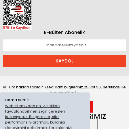
E-Bülten Abonelik
KAYDOL
© Tüm hakları saklıdır. Kredi kartı bilgileriniz 256bit SSL sertifikası ile
korunmaktadır.
karma.com.tr
web sitemizden en iyi şekilde
faydalanabilmeniz için çerezleri
ONLİNE MAĞAZALARIMIZ
kullanıyoruz. Bu çerezler; site
performansını artırmak, kullanıcı
deneyimini geliştirmek, tercihlerinizi