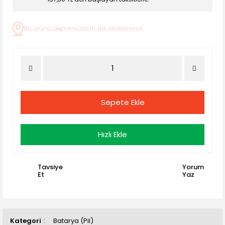
Bu ürünü depomuzdan da alabilirsiniz.
Sepete Ekle
Hızlı Ekle
Tavsiye
Yorum
Et
Yaz
Kategori
Batarya (Pil)