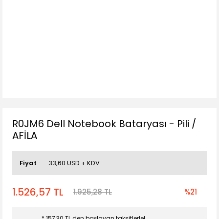
R0JM6 Dell Notebook Bataryası - Pili /
AFİLA
Fiyat
33,60 USD + KDV
1.526,57 TL
1.925,28 TL
%21
* 157,30 TL den başlayan taksitlerle!