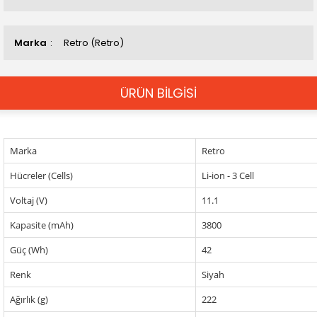
Marka
Retro (Retro)
ÜRÜN BİLGİSİ
Marka
Retro
Hücreler (Cells)
Li-ion - 3 Cell
Voltaj (V)
11.1
Kapasite (mAh)
3800
Güç (Wh)
42
Renk
Siyah
Ağırlık (g)
222