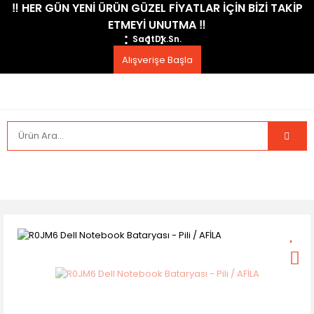
​‼️​ HER GÜN YENİ ÜRÜN GÜZEL FİYATLAR İÇİN BİZİ TAKİP
ETMEYİ UNUTMA ​‼️​
Saat
Dk.
Sn.
Alışverişe Başla