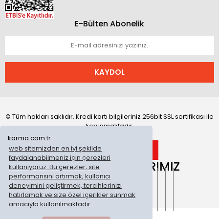
E-Bülten Abonelik
KAYDOL
© Tüm hakları saklıdır. Kredi kartı bilgileriniz 256bit SSL sertifikası ile
korunmaktadır.
karma.com.tr
web sitemizden en iyi şekilde
faydalanabilmeniz için çerezleri
ONLİNE MAĞAZALARIMIZ
kullanıyoruz. Bu çerezler; site
performansını artırmak, kullanıcı
deneyimini geliştirmek, tercihlerinizi
hatırlamak ve size özel içerikler sunmak
amacıyla kullanılmaktadır.