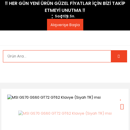
​‼️​ HER GÜN YENİ ÜRÜN GÜZEL FİYATLAR İÇİN BİZİ TAKİP
ETMEYİ UNUTMA ​‼️​
Saat
Dk.
Sn.
Alışverişe Başla