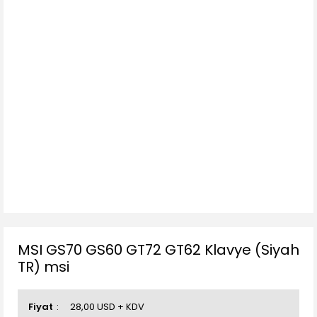
MSI GS70 GS60 GT72 GT62 Klavye (Siyah
TR) msi
Fiyat
28,00 USD + KDV