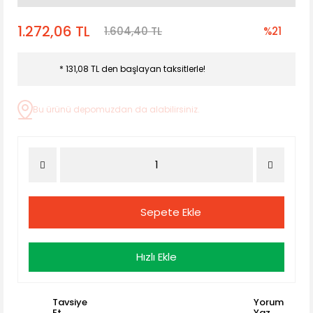
1.272,06 TL
1.604,40 TL
%21
* 131,08 TL den başlayan taksitlerle!
Bu ürünü depomuzdan da alabilirsiniz.
Sepete Ekle
Hızlı Ekle
Tavsiye
Yorum
Et
Yaz