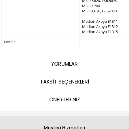
MSI FX620, FX620DX
MSI FX700
MSI GE620, GE620DX
Medion Akoya E1311
Medion Akoya E1312
Medion Akoya E1315
Notlar
YORUMLAR
TAKSİT SEÇENEKLERİ
ÖNERİLERİNİZ
Müşteri Hizmetleri