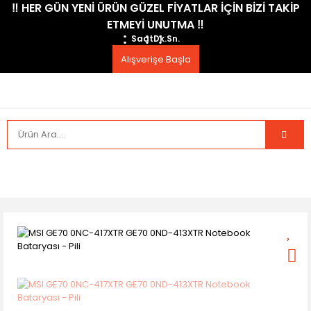
​‼️​ HER GÜN YENİ ÜRÜN GÜZEL FİYATLAR İÇİN BİZİ TAKİP
ETMEYİ UNUTMA ​‼️​
Saat
Dk.
Sn.
Alışverişe Başla