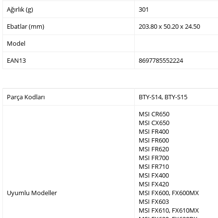
Ağırlık (g)
301
Ebatlar (mm)
203.80 x 50.20 x 24.50
Model
EAN13
8697785552224
Parça Kodları
BTY-S14, BTY-S15
MSI CR650
MSI CX650
MSI FR400
MSI FR600
MSI FR620
MSI FR700
MSI FR710
MSI FX400
MSI FX420
Uyumlu Modeller
MSI FX600, FX600MX
MSI FX603
MSI FX610, FX610MX