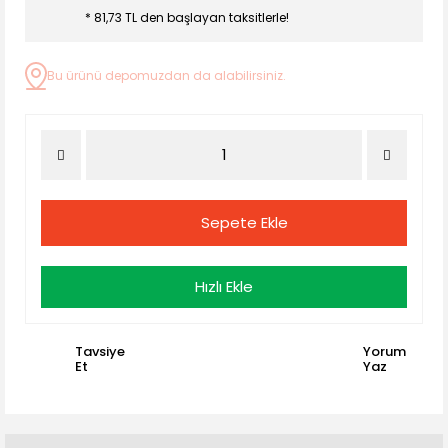
* 81,73 TL den başlayan taksitlerle!
Bu ürünü depomuzdan da alabilirsiniz.
Sepete Ekle
Hızlı Ekle
Tavsiye
Yorum
Et
Yaz