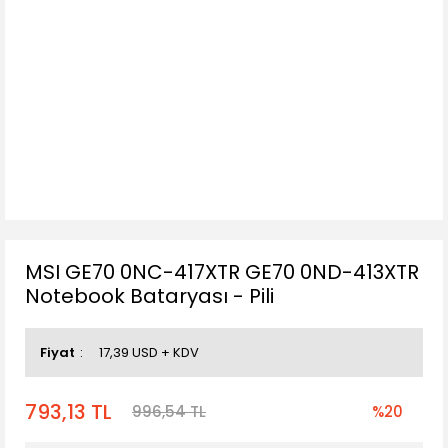
MSI GE70 0NC-417XTR GE70 0ND-413XTR
Notebook Bataryası - Pili
Fiyat
17,39 USD + KDV
793,13 TL
996,54 TL
%20