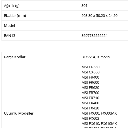
Ağırlık (g)
301
Ebatlar (mm)
203.80 x 50.20 x 24.50
Model
EAN13
8697785552224
Parça Kodları
BTY-S14, BTY-S15
MSI CR650
MSI CX650
MSI FR400
MSI FR600
MSI FR620
MSI FR700
MSI FR710
MSI FX400
MSI FX420
Uyumlu Modeller
MSI FX600, FX600MX
MSI FX603
MSI FX610, FX610MX