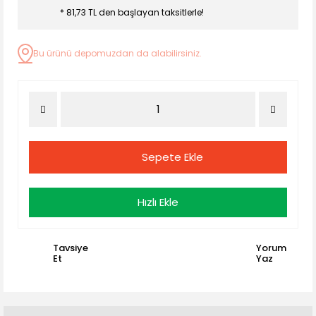
* 81,73 TL den başlayan taksitlerle!
Bu ürünü depomuzdan da alabilirsiniz.
Sepete Ekle
Hızlı Ekle
Tavsiye
Yorum
Et
Yaz