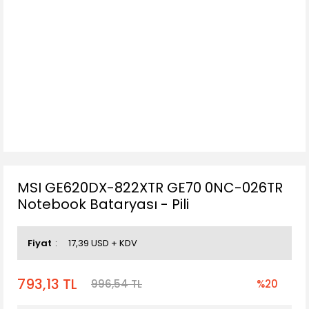
MSI GE620DX-822XTR GE70 0NC-026TR
Notebook Bataryası - Pili
Fiyat
17,39 USD + KDV
793,13 TL
996,54 TL
%20