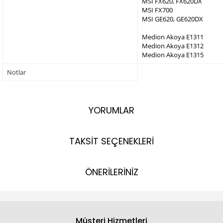
MSI FX620, FX620DX
MSI FX700
MSI GE620, GE620DX
Medion Akoya E1311
Medion Akoya E1312
Medion Akoya E1315
Notlar
YORUMLAR
TAKSİT SEÇENEKLERİ
ÖNERİLERİNİZ
Müşteri Hizmetleri