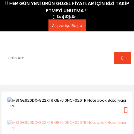
​‼️​ HER GÜN YENİ ÜRÜN GÜZEL FİYATLAR İÇİN BİZİ TAKİP
ETMEYİ UNUTMA ​‼️​
Saat
Dk.
Sn.
Alışverişe Başla