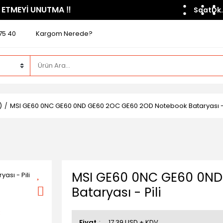
 ETMEYİ UNUTMA ​‼️​
Saat
Dk.
75 40
Kargom Nerede?
)
MSI GE60 0NC GE60 0ND GE60 2OC GE60 2OD Notebook Bataryası - 
MSI GE60 0NC GE60 0ND
Bataryası - Pili
Fiyat
17,39 USD + KDV