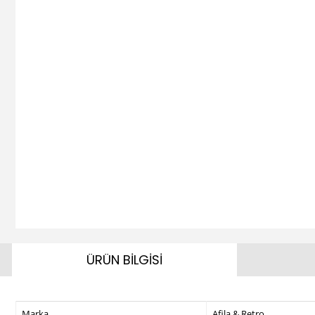
ÜRÜN BİLGİSİ
Marka
Afila & Retro