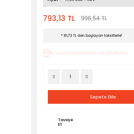
793,13 TL
996,54 TL
* 81,73 TL den başlayan taksitlerle!
Bu ürünü depomuzdan da alabilirsiniz.
Sepete Ekle
Tavsiye
Et