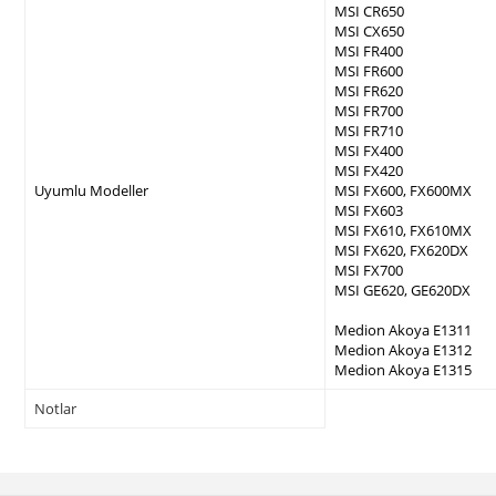
MSI CR650
MSI CX650
MSI FR400
MSI FR600
MSI FR620
MSI FR700
MSI FR710
MSI FX400
MSI FX420
Uyumlu Modeller
MSI FX600, FX600MX
MSI FX603
MSI FX610, FX610MX
MSI FX620, FX620DX
MSI FX700
MSI GE620, GE620DX
Medion Akoya E1311
Medion Akoya E1312
Medion Akoya E1315
Notlar