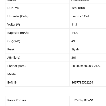
Durumu
Yeni ürün
Hücreler (Cells)
Li-ion - 6 Cell
Voltaj (V)
11.1
Kapasite (mAh)
4400
Güç (Wh)
49
Renk
Siyah
Ağırlık (g)
301
Ebatlar (mm)
203.80 x 50.20 x 24.50
Model
EAN13
8697785552224
Parça Kodları
BTY-S14, BTY-S15