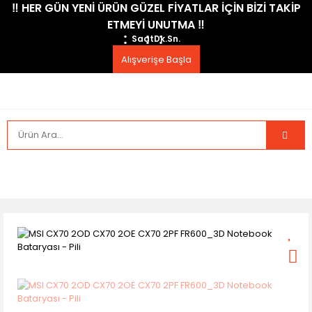
​‼️​ HER GÜN YENİ ÜRÜN GÜZEL FİYATLAR İÇİN BİZİ TAKİP
ETMEYİ UNUTMA ​‼️​
Saat
Dk.
Sn.
Alışverişe Başla