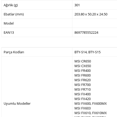
Ağırlık (g)
301
Ebatlar (mm)
203.80 x 50.20 x 24.50
Model
EAN13
8697785552224
Parça Kodları
BTY-S14, BTY-S15
MSI CR650
MSI CX650
MSI FR400
MSI FR600
MSI FR620
MSI FR700
MSI FR710
MSI FX400
MSI FX420
Uyumlu Modeller
MSI FX600, FX600MX
MSI FX603
MSI FX610, FX610MX