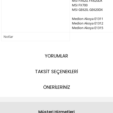
MSI FX620, FX620DX
MSI FX700
MSI GE620, GE620DX
Medion Akoya E1311
Medion Akoya E1312
Medion Akoya E1315
Notlar
YORUMLAR
TAKSİT SEÇENEKLERİ
ÖNERİLERİNİZ
Müşteri Hizmetleri