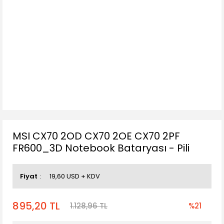
MSI CX70 2OD CX70 2OE CX70 2PF
FR600_3D Notebook Bataryası - Pili
Fiyat
19,60 USD + KDV
895,20 TL
1.128,96 TL
%21