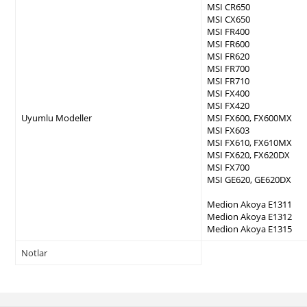
MSI CR650
MSI CX650
MSI FR400
MSI FR600
MSI FR620
MSI FR700
MSI FR710
MSI FX400
MSI FX420
Uyumlu Modeller
MSI FX600, FX600MX
MSI FX603
MSI FX610, FX610MX
MSI FX620, FX620DX
MSI FX700
MSI GE620, GE620DX
Medion Akoya E1311
Medion Akoya E1312
Medion Akoya E1315
Notlar