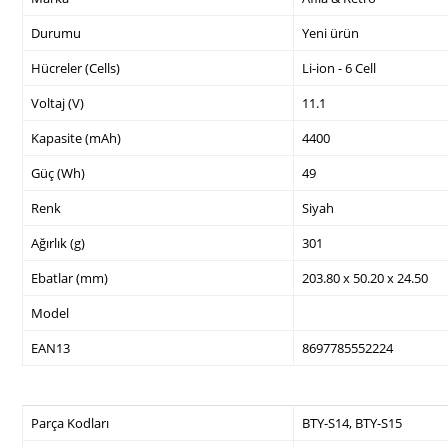
Durumu
Yeni ürün
Hücreler (Cells)
Li-ion - 6 Cell
Voltaj (V)
11.1
Kapasite (mAh)
4400
Güç (Wh)
49
Renk
Siyah
Ağırlık (g)
301
Ebatlar (mm)
203.80 x 50.20 x 24.50
Model
EAN13
8697785552224
Parça Kodları
BTY-S14, BTY-S15