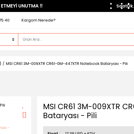
 ETMEYİ UNUTMA ​‼️​
Saat
Dk.
75 40
Kargom Nerede?
)
MSI CR61 3M-009XTR CR61-0M-447XTR Notebook Bataryası - Pili
MSI CR61 3M-009XTR CR
Bataryası - Pili
Fiyat
17,39 USD + KDV