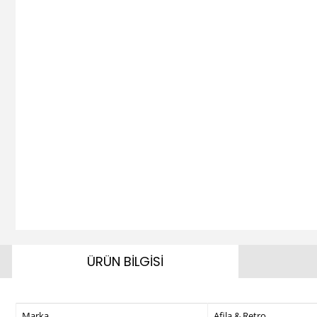
ÜRÜN BİLGİSİ
Marka
Afila & Retro