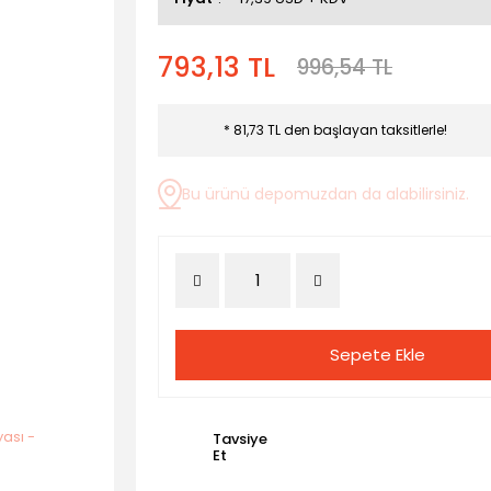
793,13 TL
996,54 TL
* 81,73 TL den başlayan taksitlerle!
Bu ürünü depomuzdan da alabilirsiniz.
Sepete Ekle
Tavsiye
Et