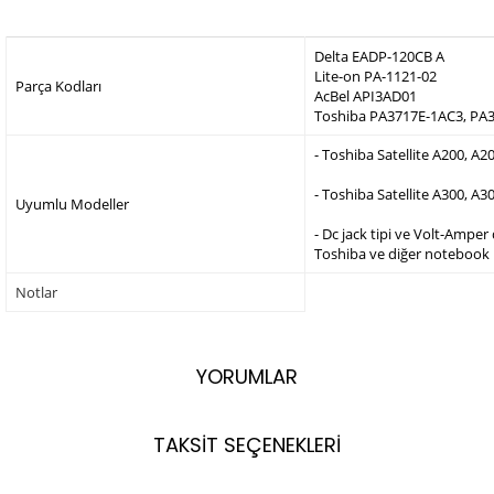
Delta EADP-120CB A
Lite-on PA-1121-02
Parça Kodları
AcBel API3AD01
Toshiba PA3717E-1AC3, PA
- Toshiba Satellite A200, A20
- Toshiba Satellite A300, A3
Uyumlu Modeller
- Dc jack tipi ve Volt-Ampe
Toshiba ve diğer notebook 
Notlar
YORUMLAR
TAKSİT SEÇENEKLERİ