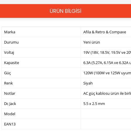
ÜRÜN BİLGİSİ
Marka
Afila & Retro & Compaxe
Durumu
Yeni ürün
Voltaj
19V (18V, 18.5V, 19.5V ve 2
Kapasite
6.3A (5.27A, 6.15A ve 6.32A
Güç
120W (100W ve 125W uyum
Renk
Siyah
Notlar
AC güç kablosu ürün ile birl
Dc Jack
5.5 x 2.5 mm
Model
EAN13