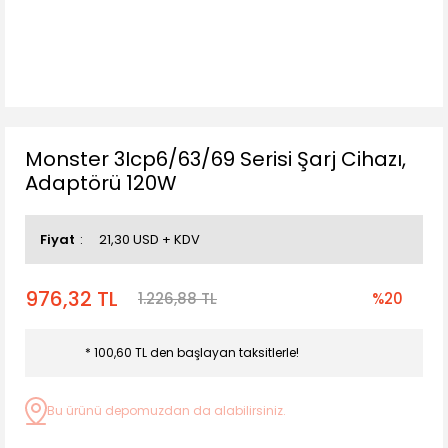
Monster 3Icp6/63/69 Serisi Şarj Cihazı,
Adaptörü 120W
Fiyat
21,30 USD + KDV
976,32 TL
1.226,88 TL
%20
* 100,60 TL den başlayan taksitlerle!
Bu ürünü depomuzdan da alabilirsiniz.