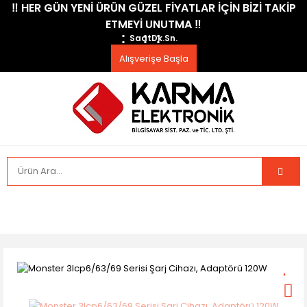
​‼️​ HER GÜN YENİ ÜRÜN GÜZEL FİYATLAR İÇİN BİZİ TAKİP
ETMEYİ UNUTMA ​‼️​
Saat
Dk.
Sn.
Alışverişe Başla