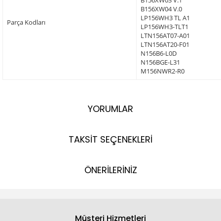
B156XW03 V.1
B156XW04 V.0
LP156WH3 TL A1
Parça Kodları
LP156WH3-TLT1
LTN156AT07-A01
LTN156AT20-F01
N156B6-L0D
N156BGE-L31
M156NWR2-R0
YORUMLAR
TAKSİT SEÇENEKLERİ
ÖNERİLERİNİZ
Müşteri Hizmetleri