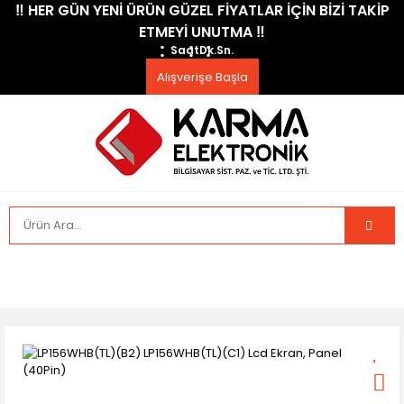
​‼️​ HER GÜN YENİ ÜRÜN GÜZEL FİYATLAR İÇİN BİZİ TAKİP
ETMEYİ UNUTMA ​‼️​
Saat
Dk.
Sn.
Alışverişe Başla