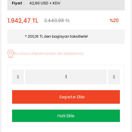
Fiyat
42,60 USD + KDV
1.942,47 TL
2.440,98 TL
%20
* 200,16 TL den başlayan taksitlerle!
Bu ürünü depomuzdan da alabilirsiniz.
Sepete Ekle
Hızlı Ekle