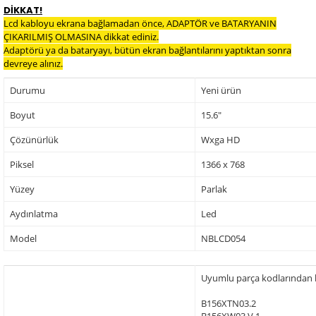
DİKKAT!
Lcd kabloyu ekrana bağlamadan önce, ADAPTÖR ve BATARYANIN
ÇIKARILMIŞ OLMASINA dikkat ediniz.
Adaptörü ya da bataryayı, bütün ekran bağlantılarını yaptıktan sonra
devreye alınız.
Durumu
Yeni ürün
Boyut
15.6"
Çözünürlük
Wxga HD
Piksel
1366 x 768
Yüzey
Parlak
Aydınlatma
Led
Model
NBLCD054
Uyumlu parça kodlarından baz
B156XTN03.2