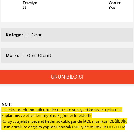
Tavsiye
Yorum
Et
Yaz
Kategori
Ekran
Marka
Oem (Oem)
ÜRÜN BİLGİSİ
NOT:
Lcd ekran/dokunmatik ürünlerinin cam yüzeyleri koruyucu jelatin ile
kaplanmış ve etiketlenmiş olarak gönderilmektedir.
Koruyucu jelatin veya etiketler söküldüğünde İADE mümkün DEĞİLDİR!
Ürün arızalı ise değişim yapılabilir ancak İADE yine mümkün DEĞİLDİR!