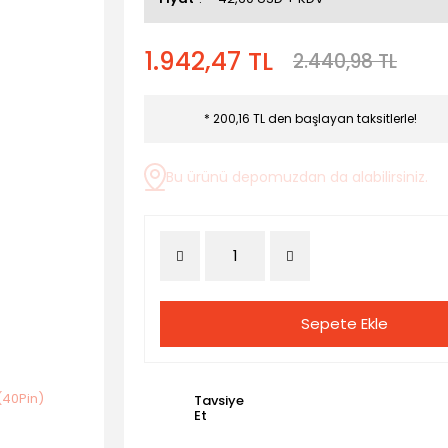
1.942,47 TL
2.440,98 TL
* 200,16 TL den başlayan taksitlerle!
Bu ürünü depomuzdan da alabilirsiniz.
Sepete Ekle
Tavsiye
Et