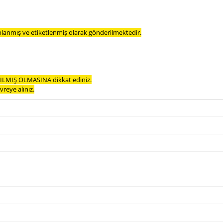
planmış ve etiketlenmiş olarak gönderilmektedir.
LMIŞ OLMASINA dikkat ediniz.
reye alınız.