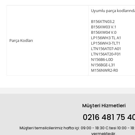
Uyumlu parça kodlarından 
B156XTN03.2
B156XW03 V.1
B156XW04 V.0
LP156WH3 TL A1
Parça Kodları
LP156WH3-TLT1
LTN156AT07-A01
LTN156AT20-F01
N156B6-L0D
N156BGE-L31
M156NWR2-R0
Müşteri Hizmetleri
0216 481 75 4
Müşteri temsilcilerimiz hafta içi: 09:00 - 18:30 C.tesi 10:00 - 
vermektedir.