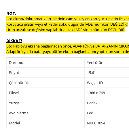
NOT:
Lcd ekran/dokunmatik ürünlerinin cam yüzeyleri koruyucu jelatin ile ka
Koruyucu jelatin veya etiketler söküldüğünde İADE mümkün DEĞİLDİR!
Ürün arızalı ise değişim yapılabilir ancak İADE yine mümkün DEĞİLDİR!
DİKKAT!
Lcd kabloyu ekrana bağlamadan önce, ADAPTÖR ve BATARYANIN ÇIKARI
Adaptörü ya da bataryayı, bütün ekran bağlantılarını yaptıktan sonra dev
Durumu
Yeni ürün
Boyut
15.6"
Çözünürlük
Wxga HD
Piksel
1366 x 768
Yüzey
Parlak
Aydınlatma
Led
Model
NBLCD054