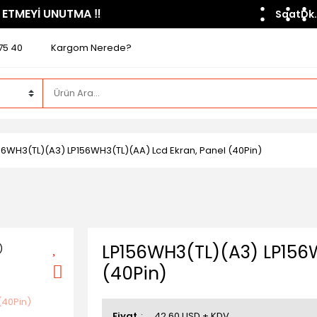
 ETMEYİ UNUTMA ​‼️​
Saat
Dk.
75 40
Kargom Nerede?
56WH3(TL)(A3) LP156WH3(TL)(AA) Lcd Ekran, Panel (40Pin)
LP156WH3(TL)(A3) LP156W
(40Pin)
Fiyat
42,60 USD + KDV