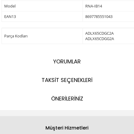
Model
RNA-IB14
EAN13
8697785551043
ADLX65CDGC2A
Parça Kodları
ADLX65CDGG2A
YORUMLAR
TAKSİT SEÇENEKLERİ
ÖNERİLERİNİZ
Müşteri Hizmetleri