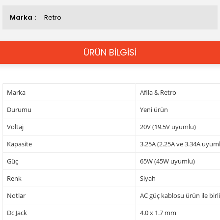
Marka
Retro
ÜRÜN BİLGİSİ
Marka
Afila & Retro
Durumu
Yeni ürün
Voltaj
20V (19.5V uyumlu)
Kapasite
3.25A (2.25A ve 3.34A uyum
Güç
65W (45W uyumlu)
Renk
Siyah
Notlar
AC güç kablosu ürün ile birl
Dc Jack
4.0 x 1.7 mm