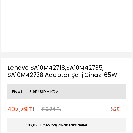
Lenovo SA10M42718,SA10M42735,
SA10M42738 Adaptör Şarj Cihazı 65W
Fiyat
8,95 USD + KDV
407,79 TL
512,84 TL
%20
* 42,02 TL den başlayan taksitlerle!