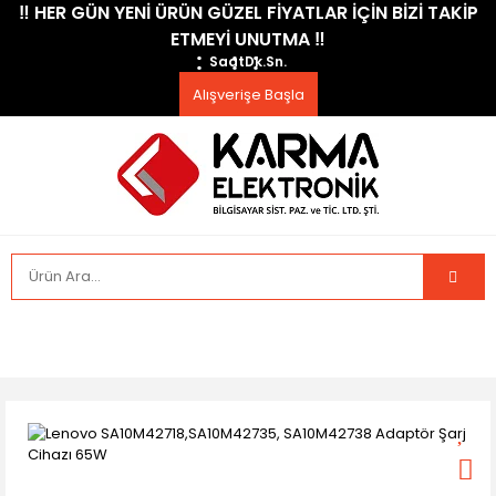
​‼️​ HER GÜN YENİ ÜRÜN GÜZEL FİYATLAR İÇİN BİZİ TAKİP
ETMEYİ UNUTMA ​‼️​
Saat
Dk.
Sn.
Alışverişe Başla