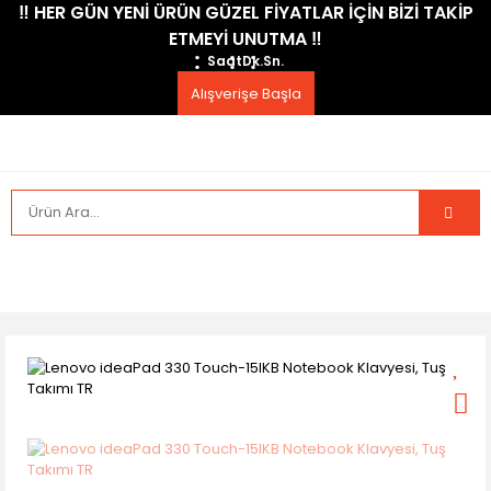
​‼️​ HER GÜN YENİ ÜRÜN GÜZEL FİYATLAR İÇİN BİZİ TAKİP
ETMEYİ UNUTMA ​‼️​
Saat
Dk.
Sn.
Alışverişe Başla