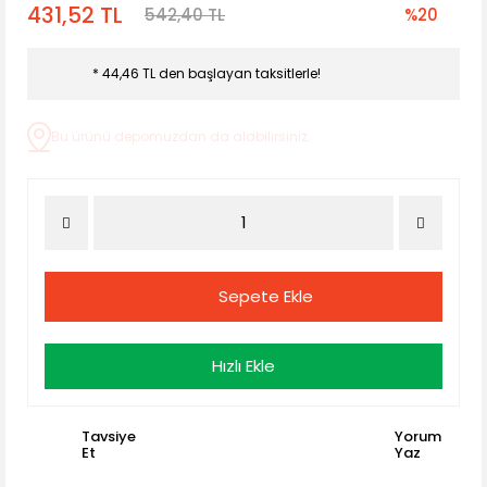
431,52 TL
542,40 TL
%20
* 44,46 TL den başlayan taksitlerle!
Bu ürünü depomuzdan da alabilirsiniz.
Sepete Ekle
Hızlı Ekle
Tavsiye
Yorum
Et
Yaz