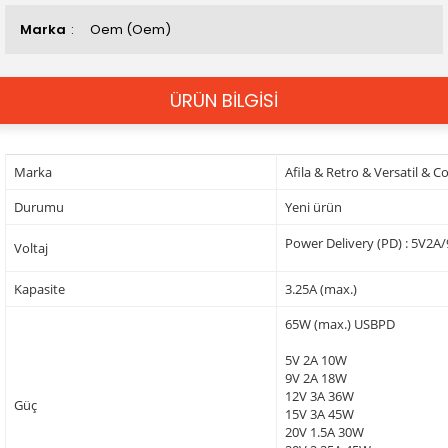
Marka
Oem (Oem)
ÜRÜN BİLGİSİ
Marka
Afila & Retro & Versatil & 
Durumu
Yeni ürün
Power Delivery (PD) : 5V2
Voltaj
Kapasite
3.25A (max.)
65W (max.) USBPD
5V 2A 10W
9V 2A 18W
12V 3A 36W
Güç
15V 3A 45W
20V 1.5A 30W