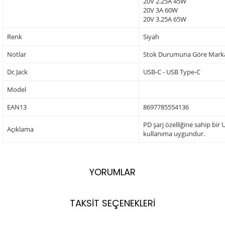
20V 2.25A 45W
20V 3A 60W
20V 3.25A 65W
Renk
Siyah
Notlar
Stok Durumuna Göre Markala
Dc Jack
USB-C - USB Type-C
Model
EAN13
8697785554136
PD şarj özelliğine sahip bir
Açıklama
kullanıma uygundur.
YORUMLAR
TAKSİT SEÇENEKLERİ