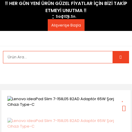
​‼️​ HER GÜN YENİ ÜRÜN GÜZEL FİYATLAR İÇİN BİZİ TAKİP
ETMEYİ UNUTMA ​‼️​
Saat
Dk.
Sn.
Alışverişe Başla