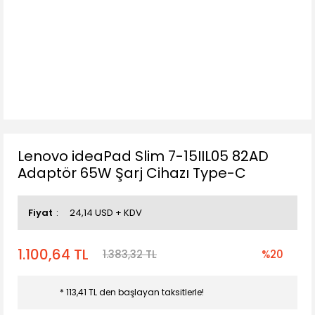
Lenovo ideaPad Slim 7-15IIL05 82AD
Adaptör 65W Şarj Cihazı Type-C
Fiyat
24,14 USD + KDV
1.100,64 TL
1.383,32 TL
%20
* 113,41 TL den başlayan taksitlerle!