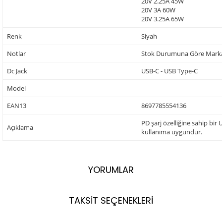
20V 2.25A 45W
20V 3A 60W
20V 3.25A 65W
Renk
Siyah
Notlar
Stok Durumuna Göre Markala
Dc Jack
USB-C - USB Type-C
Model
EAN13
8697785554136
PD şarj özelliğine sahip bir
Açıklama
kullanıma uygundur.
YORUMLAR
TAKSİT SEÇENEKLERİ