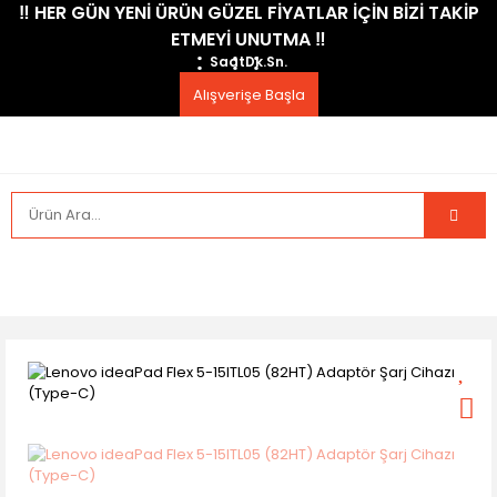
​‼️​ HER GÜN YENİ ÜRÜN GÜZEL FİYATLAR İÇİN BİZİ TAKİP
ETMEYİ UNUTMA ​‼️​
Saat
Dk.
Sn.
Alışverişe Başla