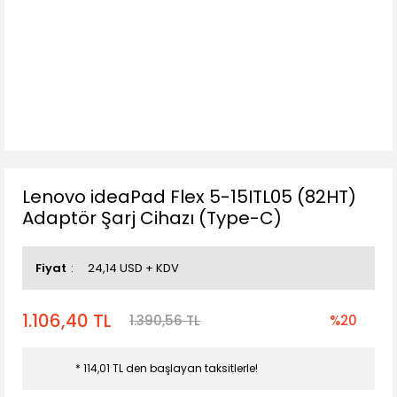
Lenovo ideaPad Flex 5-15ITL05 (82HT)
Adaptör Şarj Cihazı (Type-C)
Fiyat
24,14 USD + KDV
1.106,40 TL
1.390,56 TL
%20
* 114,01 TL den başlayan taksitlerle!