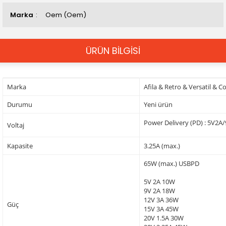
Marka
Oem (Oem)
ÜRÜN BİLGİSİ
Marka
Afila & Retro & Versatil & 
Durumu
Yeni ürün
Power Delivery (PD) : 5V2
Voltaj
Kapasite
3.25A (max.)
65W (max.) USBPD
5V 2A 10W
9V 2A 18W
12V 3A 36W
Güç
15V 3A 45W
20V 1.5A 30W