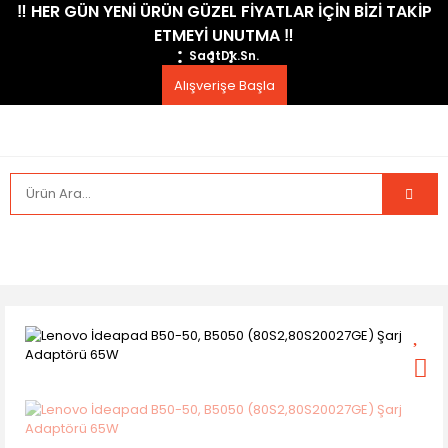
​‼️​ HER GÜN YENİ ÜRÜN GÜZEL FİYATLAR İÇİN BİZİ TAKİP
ETMEYİ UNUTMA ​‼️​
Saat
Dk.
Sn.
Alışverişe Başla