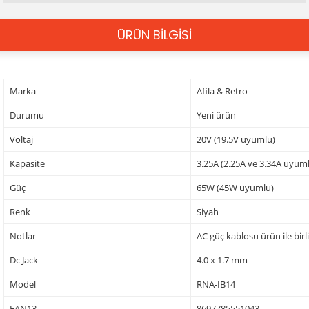
ÜRÜN BİLGİSİ
Marka
Afila & Retro
Durumu
Yeni ürün
Voltaj
20V (19.5V uyumlu)
Kapasite
3.25A (2.25A ve 3.34A uyum
Güç
65W (45W uyumlu)
Renk
Siyah
Notlar
AC güç kablosu ürün ile birl
Dc Jack
4.0 x 1.7 mm
Model
RNA-IB14
EAN13
8697785551043