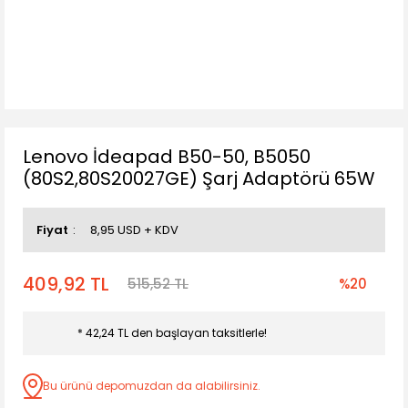
Lenovo İdeapad B50-50, B5050
(80S2,80S20027GE) Şarj Adaptörü 65W
Fiyat
8,95 USD + KDV
409,92 TL
515,52 TL
%20
* 42,24 TL den başlayan taksitlerle!
Bu ürünü depomuzdan da alabilirsiniz.