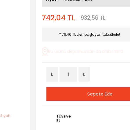
742,04 TL
932,56 TL
* 76,46 TL den başlayan taksitlerle!
Bu ürünü depomuzdan da alabilirsiniz.
Sepete Ekle
Tavsiye
Et