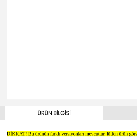
ÜRÜN BİLGİSİ
DİKKAT! Bu ürünün farklı versiyonları mevcuttur, lütfen ürün görse