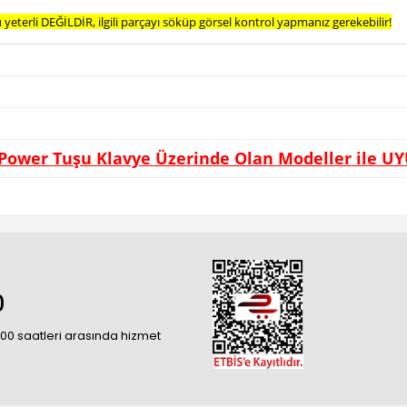
eterli DEĞİLDİR, ilgili parçayı söküp görsel kontrol yapmanız gerekebilir!
 Power Tuşu Klavye Üzerinde Olan Modeller ile U
0
18:00 saatleri arasında hizmet