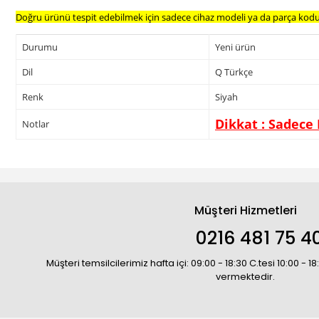
Doğru ürünü tespit edebilmek için sadece cihaz modeli ya da parça kodu y
Durumu
Yeni ürün
Dil
Q Türkçe
Renk
Siyah
Dikkat : Sadece
Notlar
Müşteri Hizmetleri
0216 481 75 4
Müşteri temsilcilerimiz hafta içi: 09:00 - 18:30 C.tesi 10:00 - 
vermektedir.