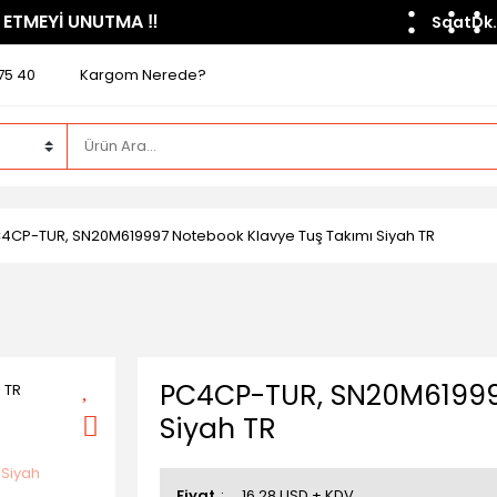
 ETMEYİ UNUTMA ​‼️​
Saat
Dk.
75 40
Kargom Nerede?
4CP-TUR, SN20M619997 Notebook Klavye Tuş Takımı Siyah TR
PC4CP-TUR, SN20M61999
Siyah TR
Fiyat
16,28 USD + KDV