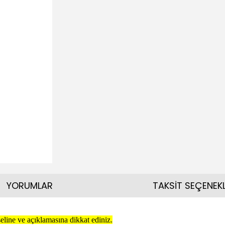
YORUMLAR
TAKSİT SEÇENEKL
line ve açıklamasına dikkat ediniz.