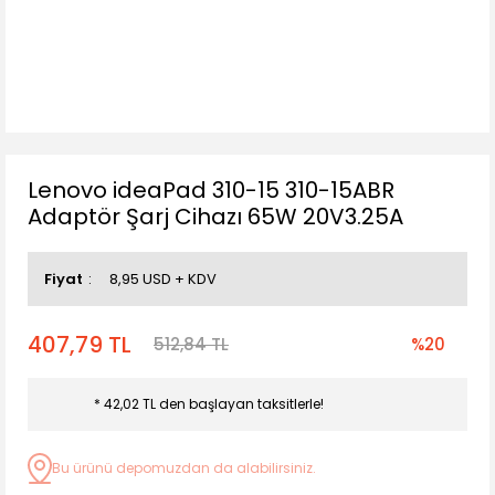
Lenovo ideaPad 310-15 310-15ABR
Adaptör Şarj Cihazı 65W 20V3.25A
Fiyat
8,95 USD + KDV
407,79 TL
512,84 TL
%20
* 42,02 TL den başlayan taksitlerle!
Bu ürünü depomuzdan da alabilirsiniz.