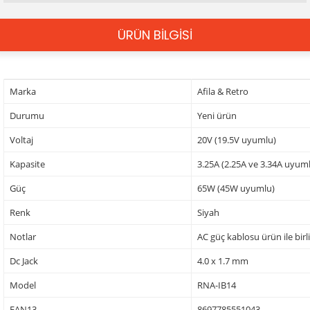
ÜRÜN BİLGİSİ
Marka
Afila & Retro
Durumu
Yeni ürün
Voltaj
20V (19.5V uyumlu)
Kapasite
3.25A (2.25A ve 3.34A uyum
Güç
65W (45W uyumlu)
Renk
Siyah
Notlar
AC güç kablosu ürün ile birl
Dc Jack
4.0 x 1.7 mm
Model
RNA-IB14
EAN13
8697785551043