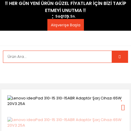
​‼️​ HER GÜN YENİ ÜRÜN GÜZEL FİYATLAR İÇİN BİZİ TAKİP
ETMEYİ UNUTMA ​‼️​
Saat
Dk.
Sn.
Alışverişe Başla