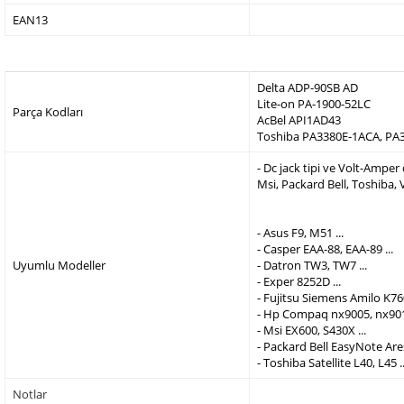
EAN13
Delta ADP-90SB AD
Lite-on PA-1900-52LC
Parça Kodları
AcBel API1AD43
Toshiba PA3380E-1ACA, PA
- Dc jack tipi ve Volt-Ampe
Msi, Packard Bell, Toshiba,
- Asus F9, M51 ...
- Casper EAA-88, EAA-89 ...
Uyumlu Modeller
- Datron TW3, TW7 ...
- Exper 8252D ...
- Fujitsu Siemens Amilo K760
- Hp Compaq nx9005, nx9010
- Msi EX600, S430X ...
- Packard Bell EasyNote Are
- Toshiba Satellite L40, L45 ..
Notlar