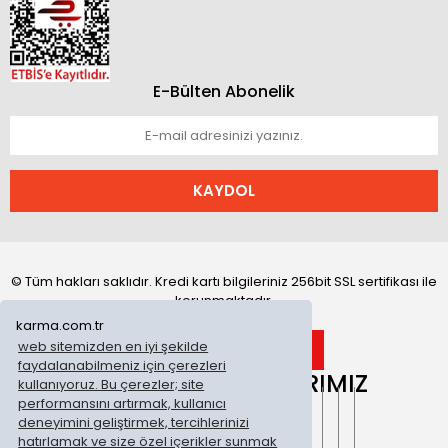
E-Bülten Abonelik
KAYDOL
© Tüm hakları saklıdır. Kredi kartı bilgileriniz 256bit SSL sertifikası ile
korunmaktadır.
karma.com.tr
web sitemizden en iyi şekilde
faydalanabilmeniz için çerezleri
ONLİNE MAĞAZALARIMIZ
kullanıyoruz. Bu çerezler; site
performansını artırmak, kullanıcı
deneyimini geliştirmek, tercihlerinizi
hatırlamak ve size özel içerikler sunmak