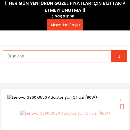
​‼️​ HER GÜN YENİ ÜRÜN GÜZEL FİYATLAR İÇİN BİZİ TAKİP
ETMEYİ UNUTMA ​‼️​
Saat
Dk.
Sn.
Alışverişe Başla