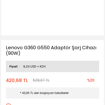
Lenovo G360 G550 Adaptör Şarj Cihazı
(90W)
Fiyat
9,23 USD + KDV
420,68 TL
529,07 TL
%20
* 43,35 TL den başlayan taksitlerle!