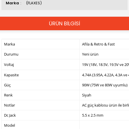
Marka
(FLAXES)
ÜRÜN BİLGİSİ
Marka
Afila & Retro & Fast
Durumu
Yeni ürün
Voltaj
19V (18V, 18.5V, 19.5V ve 2
Kapasite
4.74A (3.95A, 4.22A, 4.3A ve
Güç
90W (75W ve 80W uyumlu)
Renk
Siyah
Notlar
AC güç kablosu ürün ile birl
Dc Jack
5.5 x 2.5 mm
Model