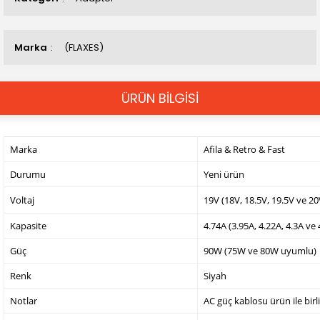
Marka
(FLAXES)
ÜRÜN BİLGİSİ
Marka
Afila & Retro & Fast
Durumu
Yeni ürün
Voltaj
19V (18V, 18.5V, 19.5V ve 2
Kapasite
4.74A (3.95A, 4.22A, 4.3A ve
Güç
90W (75W ve 80W uyumlu)
Renk
Siyah
Notlar
AC güç kablosu ürün ile birl