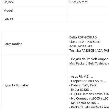
Dc Jack
5.5 x 2.5 mm
Model
EAN13
Delta ADP-90SB AD
Lite-on PA-1900-52LC
Parça Kodları
AcBel API1AD43
Toshiba PA3380E-1ACA, PA
- Dc jack tipi ve Volt-Ampe
Msi, Packard Bell, Toshiba,
- Asus F9, M51 ...
- Casper EAA-88, EAA-89 ...
Uyumlu Modeller
- Datron TW3, TW7 ...
- Exper 8252D ...
- Fujitsu Siemens Amilo K760
- Hp Compaq nx9005, nx9010
- Msi EX600, S430X ...
- Packard Bell EasyNote Are