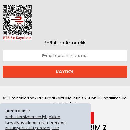
E-Bülten Abonelik
KAYDOL
© Tüm hakları saklıdır. Kredi kartı bilgileriniz 256bit SSL sertifikası ile
korunmaktadır.
karma.com.tr
web sitemizden en iyi şekilde
faydalanabilmeniz için çerezleri
ONLİNE MAĞAZALARIMIZ
kullanıyoruz. Bu çerezler; site