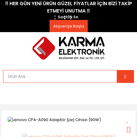
​‼️​ HER GÜN YENİ ÜRÜN GÜZEL FİYATLAR İÇİN BİZİ TAKİP
ETMEYİ UNUTMA ​‼️​
Saat
Dk.
Sn.
Alışverişe Başla