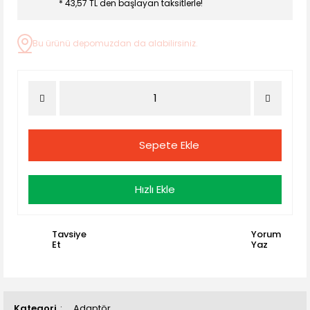
* 43,57 TL den başlayan taksitlerle!
Bu ürünü depomuzdan da alabilirsiniz.
Sepete Ekle
Hızlı Ekle
Tavsiye
Yorum
Et
Yaz
Kategori
Adaptör