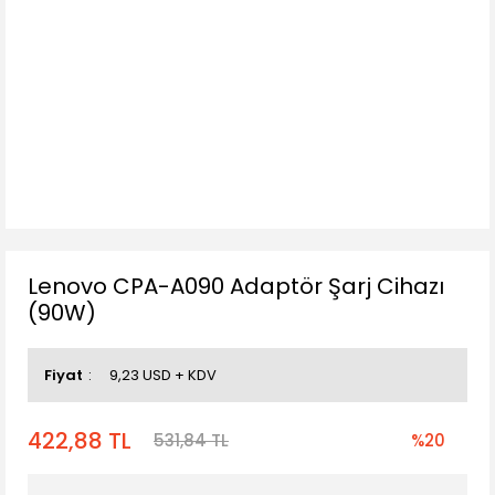
Lenovo CPA-A090 Adaptör Şarj Cihazı
(90W)
Fiyat
9,23 USD + KDV
422,88 TL
531,84 TL
%20