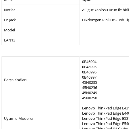
Notlar
AC güç kablosu ürün ile birl
Dc Jack
Dikdörtgen Pinli Uç - Usb Ti
Model
EAN13
0B46994
0B46995
0B46996
0B46997
Parça Kodları
45N0235
45N0236
45N0249
45N0250
Lenovo ThinkPad Edge E43
Lenovo ThinkPad Edge E44
Uyumlu Modeller
Lenovo ThinkPad Edge E53
Lenovo ThinkPad Edge E54
Lenovo ThinkPad X1 Carbo