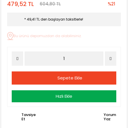
479,52 TL
604,80 TL
%21
* 49,41 TL den başlayan taksitlerle!
Bu ürünü depomuzdan da alabilirsiniz.
Sepete Ekle
Hızlı Ekle
Tavsiye
Yorum
Et
Yaz