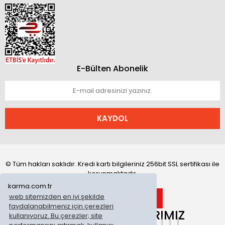
E-Bülten Abonelik
KAYDOL
© Tüm hakları saklıdır. Kredi kartı bilgileriniz 256bit SSL sertifikası ile
korunmaktadır.
karma.com.tr
web sitemizden en iyi şekilde
faydalanabilmeniz için çerezleri
ONLİNE MAĞAZALARIMIZ
kullanıyoruz. Bu çerezler; site