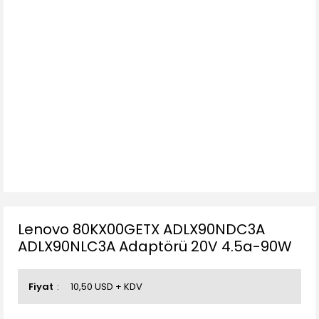
Lenovo 80KX00GETX ADLX90NDC3A
ADLX90NLC3A Adaptörü 20V 4.5a-90W
Fiyat
10,50 USD + KDV