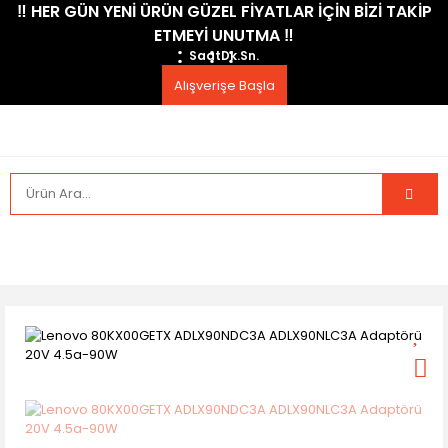
​‼️​ HER GÜN YENİ ÜRÜN GÜZEL FİYATLAR İÇİN BİZİ TAKİP
ETMEYİ UNUTMA ​‼️​
Saat
Dk.
Sn.
Alışverişe Başla